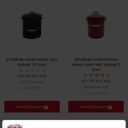
Afvalbak email zwart met
Afvalbak-melkemmer
deksel 10 liter
email rood met deksel 3
liter
€44,99 Incl. btw
€37,99 Incl. btw
€37,18 Excl. btw
€31,40 Excl. btw
Beschikbaar
Beschikbaar
In winkelwagen
In winkelwagen