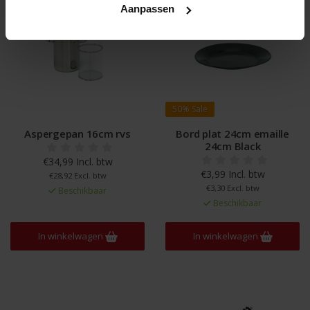
Aanpassen
50%
Sale
Aspergepan 16cm rvs
Bord plat 24cm emaille
24cm Black
€34,99 Incl. btw
€3,99 Incl. btw
€28,92 Excl. btw
€3,30 Excl. btw
Beschikbaar
Beschikbaar
In winkelwagen
In winkelwagen