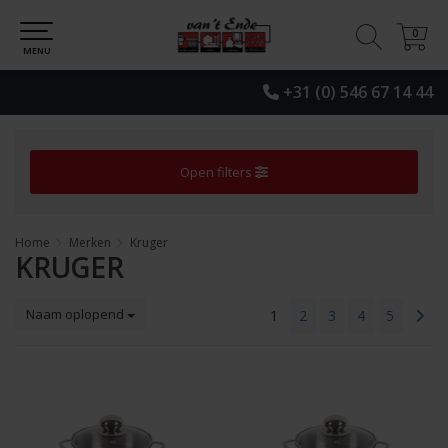
0
0
MENU
+31 (0) 546 67 14 44
Open filters
Home
Merken
Kruger
KRUGER
Naam oplopend
1
2
3
4
5