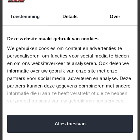
Toestemming
Details
Over
Deze website maakt gebruik van cookies
We gebruiken cookies om content en advertenties te
personaliseren, om functies voor social media te bieden
Afvalbak-melkemmer
Afvulgarnituur voor
en om ons websiteverkeer te analyseren. Ook delen we
email rood met deksel 5
ontsapper Kruger
informatie over uw gebruik van onze site met onze
liter
partners voor social media, adverteren en analyse. Deze
€5,99 Incl. btw
partners kunnen deze gegevens combineren met andere
€39,99 Incl. btw
€4,95 Excl. btw
€33,05 Excl. btw
informatie die u aan ze heeft verstrekt of die ze hebben
Beschikbaar
Beschikbaar
verzameld op basis van uw gebruik van hun services.
In winkelwagen
In winkelwagen
Alles toestaan