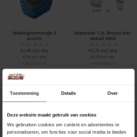
Wasknijpermandje 3
Waterkan 1,5L Bristol met
assorti
deksel 3ASS
€2,49 Incl. btw
€2,79 Incl. btw
€2,06 Excl. btw
€2,31 Excl. btw
Beschikbaar
Beschikbaar
In winkelwagen
In winkelwagen
Toestemming
Details
Over
Veilig achteraf betalen, tot 14 dagen na aankoop
Gratis verzending vanaf €60,=
Deze website maakt gebruik van cookies
Eenvoudig retour, 30 dagen bedenktijd
We gebruiken cookies om content en advertenties te
personaliseren, om functies voor social media te bieden