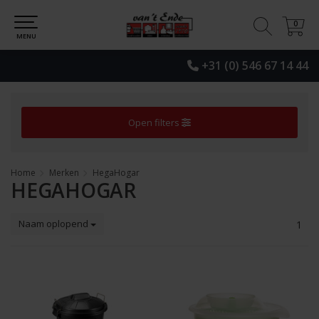
0
0
MENU
+31 (0) 546 67 14 44
Open filters
Home
Merken
HegaHogar
HEGAHOGAR
Naam oplopend
1