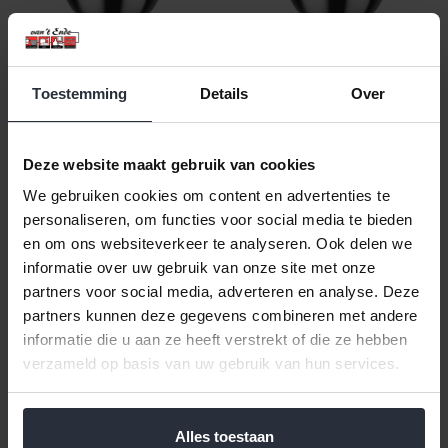
Toestemming
Details
Over
Schaal Dubbelwandig
Schaal Dubbelwandig 3,2
liter
€39,99 Incl. btw
Deze website maakt gebruik van cookies
€49,99 Incl. btw
€33,05 Excl. btw
€41,31 Excl. btw
Beschikbaar
We gebruiken cookies om content en advertenties te
Beschikbaar
personaliseren, om functies voor social media te bieden
en om ons websiteverkeer te analyseren. Ook delen we
In winkelwagen
In winkelwagen
informatie over uw gebruik van onze site met onze
partners voor social media, adverteren en analyse. Deze
partners kunnen deze gegevens combineren met andere
Veilig achteraf betalen, tot 14 dagen na aankoop
informatie die u aan ze heeft verstrekt of die ze hebben
verzameld op basis van uw gebruik van hun services.
Gratis verzending vanaf €60,=
Eenvoudig retour, 30 dagen bedenktijd
Alles toestaan