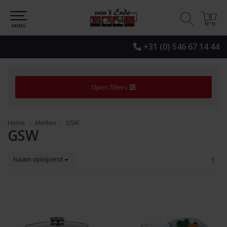
0
0
MENU
+31 (0) 546 67 14 44
Open filters
Home
Merken
GSW
GSW
Naam oplopend
1