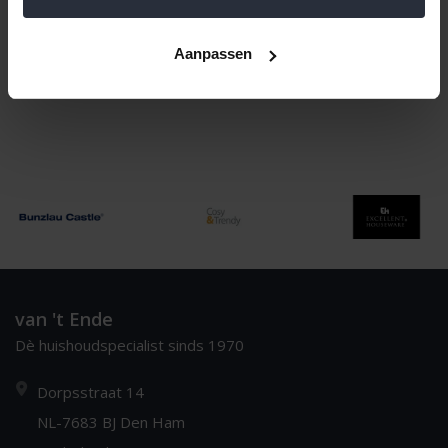
Naam oplopend
1
Aanpassen
van 't Ende
Dè huishoudspecialist sinds 1970
Dorpsstraat 14
NL-7683 BJ Den Ham