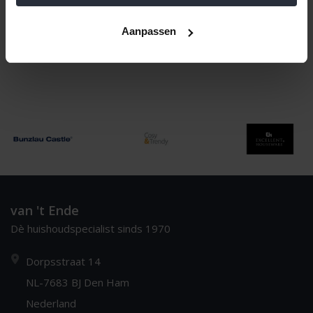
Naam oplopend
1
Aanpassen
van 't Ende
Dè huishoudspecialist sinds 1970
Dorpsstraat 14
NL-7683 BJ Den Ham
Nederland