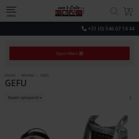
0
0
MENU
+31 (0) 546 67 14 44
Open filters
Home
Merken
Gefu
GEFU
Naam oplopend
1