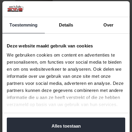
Toestemming
Details
Over
Taart Pizzaschep
€17,99 Incl. btw
Deze website maakt gebruik van cookies
€14,87 Excl. btw
We gebruiken cookies om content en advertenties te
Beschikbaar
personaliseren, om functies voor social media te bieden
en om ons websiteverkeer te analyseren. Ook delen we
In winkelwagen
informatie over uw gebruik van onze site met onze
partners voor social media, adverteren en analyse. Deze
partners kunnen deze gegevens combineren met andere
Veilig achteraf betalen, tot 14 dagen na aankoop
informatie die u aan ze heeft verstrekt of die ze hebben
Gratis verzending vanaf €60,=
verzameld op basis van uw gebruik van hun services.
Eenvoudig retour, 30 dagen bedenktijd
Alles toestaan