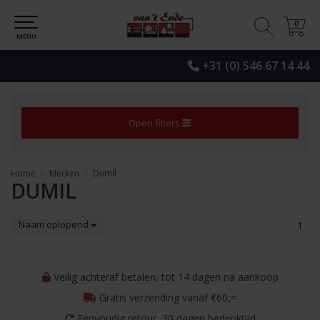
0
0
MENU
+31 (0) 546 67 14 44
Open filters
Home
Merken
Dumil
DUMIL
Naam oplopend
1
Veilig achteraf betalen, tot 14 dagen na aankoop
Gratis verzending vanaf €60,=
Eenvoudig retour, 30 dagen bedenktijd