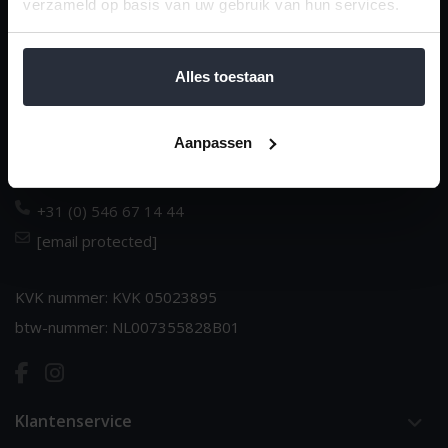
verzameld op basis van uw gebruik van hun services.
van 't Ende
Dè huishoudspecialist sinds 1970
Alles toestaan
Dorpsstraat 14
Aanpassen
NL-7683 BJ Den Ham
Nederland
+31 (0) 546 67 14 44
[email protected]
KVK nummer: KVK 05023895
btw-nummer: NL007355828B01
Klantenservice