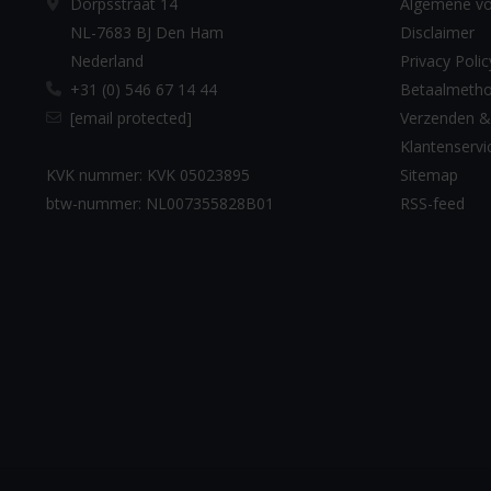
Dorpsstraat 14
Algemene v
NL-7683 BJ Den Ham
Disclaimer
Nederland
Privacy Polic
+31 (0) 546 67 14 44
Betaalmeth
[email protected]
Verzenden &
Klantenservi
KVK nummer: KVK 05023895
Sitemap
btw-nummer: NL007355828B01
RSS-feed