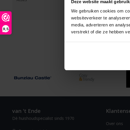
Pagina 1 van 1
|
Produc
Deze website maakt gebruik
We gebruiken cookies om cont
websiteverkeer te analyseren
media, adverteren en analys
9,5
verstrekt of die ze hebben v
van 't Ende
Klantens
Dè huishoudspecialist sinds 1970
Over ons