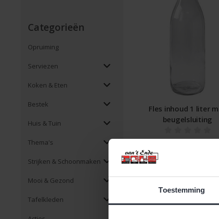
Categorieën
Opruiming
Serviezen
Koken & Eten
Bestek
Fles inhoud 1 liter 
beugelsluiting
Huis & Tuin
€5,99 Incl. btw
Thema's
€4,95 Excl. btw
Strijken & Schoonmaken
Beschikbaar
Mooi & Gezond
Toestemming
Tafelkleden
Acties