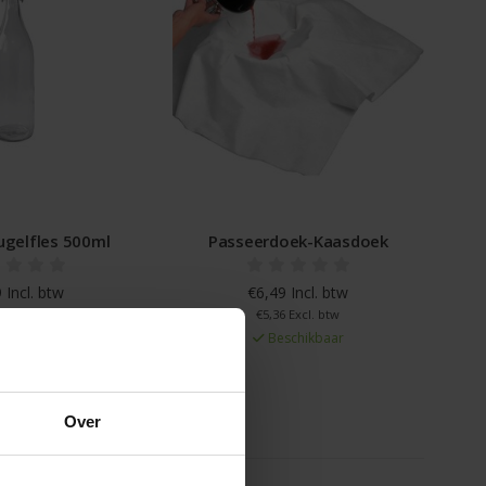
ugelfles 500ml
Passeerdoek-Kaasdoek
 Incl. btw
€6,49 Incl. btw
 Excl. btw
€5,36 Excl. btw
schikbaar
Beschikbaar
Over