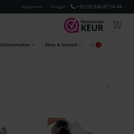
+31 (0) 546 67 14 44
Registreren
|
Inloggen
0
& Schoonmaken
Mooi & Gezond
1