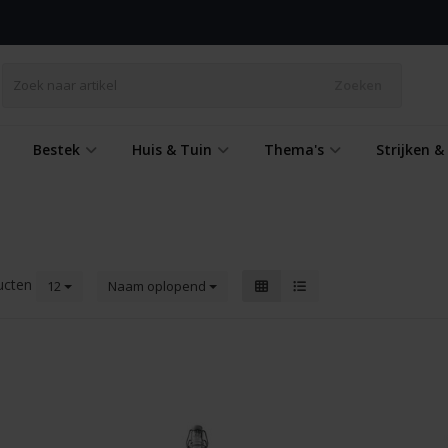
Zoeken
Bestek
Huis & Tuin
Thema's
Strijken 
ucten
12
Naam oplopend