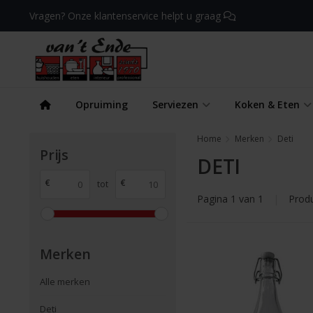
Vragen? Onze klantenservice helpt u graag
Opruiming
Serviezen
Koken & Eten
Home
Merken
Deti
Prijs
DETI
€
€
tot
Pagina 1 van 1
|
Prod
Merken
Alle merken
Deti