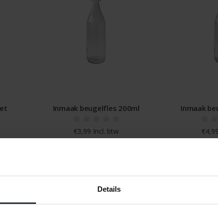
met
Inmaak beugelfles 200ml
Inmaak be
€3,99 Incl. btw
€4,99
€3,30 Excl. btw
€4,12
Beschikbaar
Be
Details