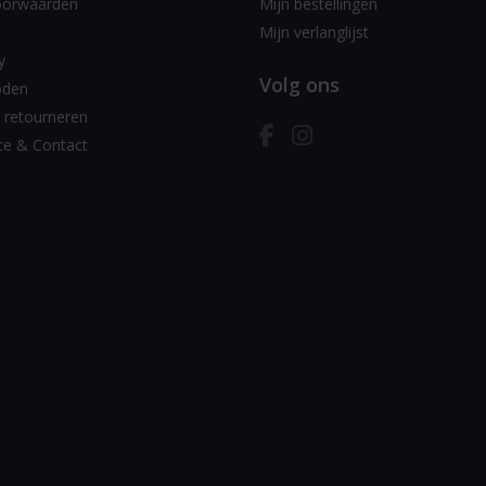
oorwaarden
Mijn bestellingen
Mijn verlanglijst
y
Volg ons
oden
 retourneren
ce & Contact