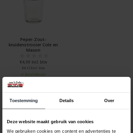
Peper-Zout-
kruidenstrooier Cole en
Mason
€4,99 Incl. btw
€4,12 Excl. btw
Beschikbaar
In winkelwagen
Toestemming
Details
Over
Veilig achteraf betalen, tot 14 dagen na aankoop
Gratis verzending vanaf €60,=
Deze website maakt gebruik van cookies
Eenvoudig retour, 30 dagen bedenktijd
We gebruiken cookies om content en advertenties te