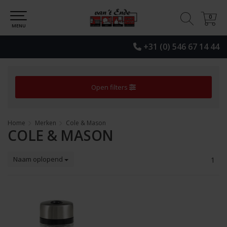
0
0
MENU
+31 (0) 546 67 14 44
Open filters
Home
Merken
Cole & Mason
COLE & MASON
Naam oplopend
1