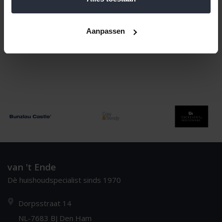
Naam oplopend
1
Aanpassen
van 't Ende
Dè huishoudspecialist sinds 1970
Dorpsstraat 14
NL-7683 BJ Den Ham