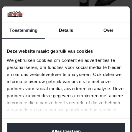
Toestemming
Details
Over
Föhnborstel -
Stroomstrijkijzer Bomann
Heteluchtborstel HAS 6077
DB6003CB
CB
€19,99 Incl. btw
Deze website maakt gebruik van cookies
€14,99 Incl. btw
€16,52 Excl. btw
We gebruiken cookies om content en advertenties te
€12,39 Excl. btw
Beschikbaar
Beschikbaar
personaliseren, om functies voor social media te bieden
en om ons websiteverkeer te analyseren. Ook delen we
In winkelwagen
In winkelwagen
informatie over uw gebruik van onze site met onze
partners voor social media, adverteren en analyse. Deze
partners kunnen deze gegevens combineren met andere
informatie die u aan ze heeft verstrekt of die ze hebben
Veilig achteraf betalen, tot 14 dagen na aankoop
verzameld op basis van uw gebruik van hun services.
Gratis verzending vanaf €60,=
Eenvoudig retour, 30 dagen bedenktijd
Alles toestaan