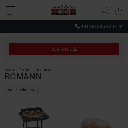
0
0
MENU
+31 (0) 546 67 14 44
Open filters
Home
Merken
Bomann
BOMANN
Naam oplopend
1