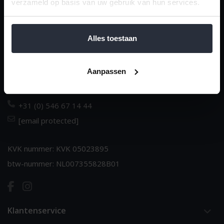
verzameld op basis van uw gebruik van hun services.
van 't Ende
Dè huishoudspecialist sinds 1970
Alles toestaan
Dorpsstraat 14
Aanpassen
NL-7683 BJ Den Ham
Nederland
+31 (0) 546 67 14 44
[email protected]
KVK nummer: KVK 05023895
btw-nummer: NL007355828B01
Klantenservice