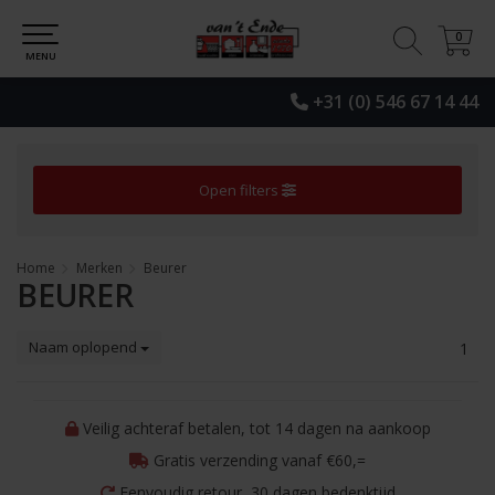
0
0
MENU
+31 (0) 546 67 14 44
Open filters
Home
Merken
Beurer
BEURER
Naam oplopend
1
Veilig achteraf betalen, tot 14 dagen na aankoop
Gratis verzending vanaf €60,=
Eenvoudig retour, 30 dagen bedenktijd