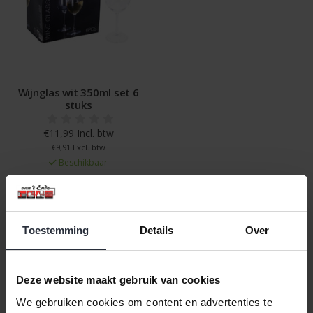
Wijnglas wit 350ml set 6
stuks
€11,99 Incl. btw
€9,91 Excl. btw
Beschikbaar
In winkelwagen
Toestemming
Details
Over
Veilig achteraf betalen, tot 14 dagen na aankoop
Gratis verzending vanaf €60,=
Deze website maakt gebruik van cookies
Eenvoudig retour, 30 dagen bedenktijd
We gebruiken cookies om content en advertenties te