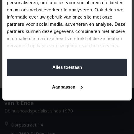
personaliseren, om functies voor social media te bieden
en om ons websiteverkeer te analyseren. Ook delen we
informatie over uw gebruik van onze site met onze
Naam oplopend
1
partners voor social media, adverteren en analyse. Deze
partners kunnen deze gegevens combineren met andere
informatie die u aan ze heeft verstrekt of die ze hebben
verzameld op basis van uw gebruik van hun services.
Alles toestaan
Aanpassen
van 't Ende
Dè huishoudspecialist sinds 1970
Dorpsstraat 14
NL-7683 BJ Den Ham