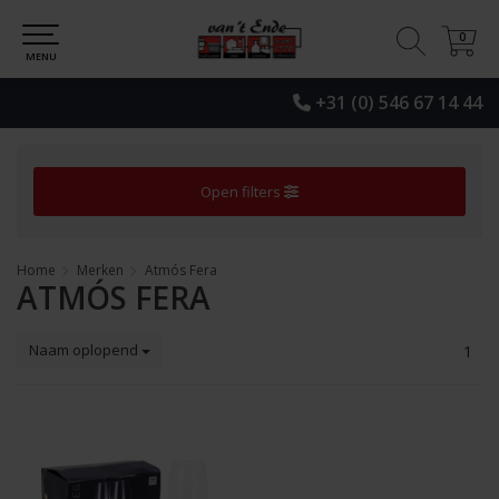
0
0
MENU
+31 (0) 546 67 14 44
Open filters
Home
Merken
Atmós Fera
ATMÓS FERA
Naam oplopend
1