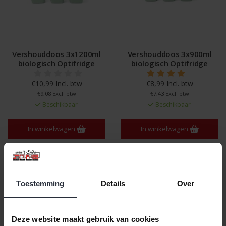
Vershouddoos 3x1200ml
Vershouddoos 3x900ml
biologisch Optifridge
biologisch Optifridge
€10,99 Incl. btw
€8,99 Incl. btw
€9,08 Excl. btw
€7,43 Excl. btw
Beschikbaar
Beschikbaar
In winkelwagen
In winkelwagen
Veilig achteraf betalen, tot 14 dagen na aankoop
Toestemming
Details
Over
Gratis verzending vanaf €60,=
Eenvoudig retour, 30 dagen bedenktijd
Deze website maakt gebruik van cookies