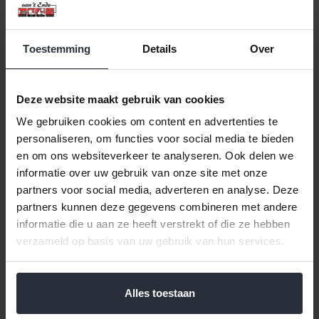
Toestemming
Details
Over
Deze website maakt gebruik van cookies
We gebruiken cookies om content en advertenties te
personaliseren, om functies voor social media te bieden
Slabestek Buffet 2-delig
Steakmes black BCN Colors
en om ons websiteverkeer te analyseren. Ook delen we
- set 6 stuks
informatie over uw gebruik van onze site met onze
€6,49 Incl. btw
€59,99 Incl. btw
partners voor social media, adverteren en analyse. Deze
€5,36 Excl. btw
€49,58 Excl. btw
Beschikbaar
partners kunnen deze gegevens combineren met andere
Beschikbaar
informatie die u aan ze heeft verstrekt of die ze hebben
verzameld op basis van uw gebruik van hun services.
In winkelwagen
In winkelwagen
Alles toestaan