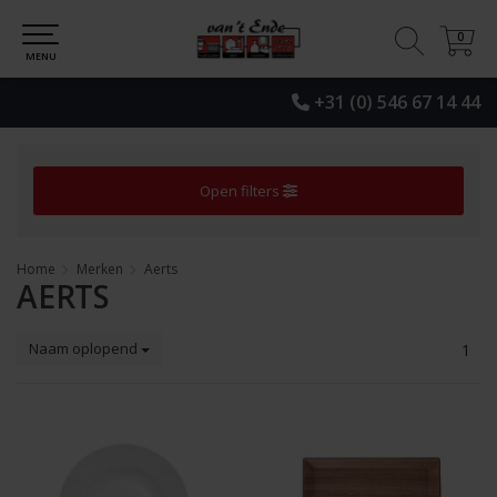
0
0
MENU
+31 (0) 546 67 14 44
Open filters
Home
Merken
Aerts
AERTS
Naam oplopend
1