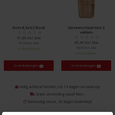
Kom 8,5x4,5 Rond
Serveerschaal met 3
vakken
€1,89 Incl. btw
€5,49 Incl. btw
€1,56 Excl. btw
€4,54 Excl. btw
Beschikbaar
Beschikbaar
In winkelwagen
In winkelwagen
Veilig achteraf betalen, tot 14 dagen na aankoop
Gratis verzending vanaf €60,=
Eenvoudig retour, 30 dagen bedenktijd