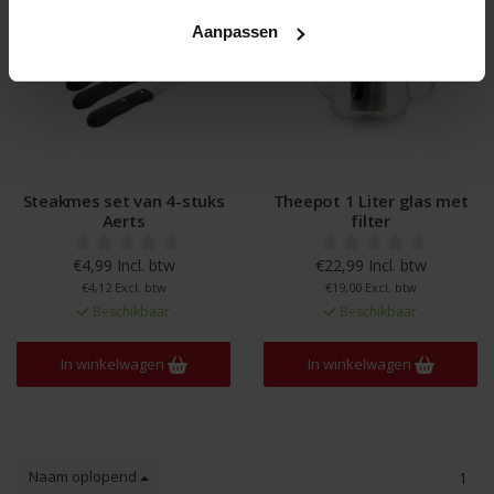
Aanpassen
Steakmes set van 4-stuks
Theepot 1 Liter glas met
Aerts
filter
€4,99 Incl. btw
€22,99 Incl. btw
€4,12 Excl. btw
€19,00 Excl. btw
Beschikbaar
Beschikbaar
In winkelwagen
In winkelwagen
Naam oplopend
1