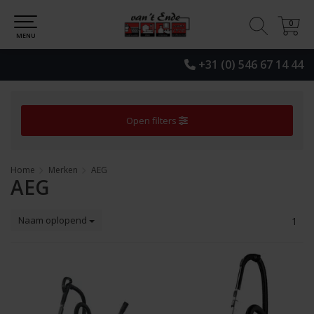
0
0
MENU
+31 (0) 546 67 14 44
Open filters
Home
Merken
AEG
AEG
Naam oplopend
1