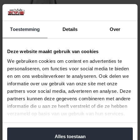
Toestemming
Details
Over
Stofzuiger VX6-2-IW-5
800W Wit AEG
Deze website maakt gebruik van cookies
€129,00 Incl. btw
€106,61 Excl. btw
We gebruiken cookies om content en advertenties te
Niet beschikbaar
personaliseren, om functies voor social media te bieden
en om ons websiteverkeer te analyseren. Ook delen we
Niet beschikbaar
informatie over uw gebruik van onze site met onze
partners voor social media, adverteren en analyse. Deze
partners kunnen deze gegevens combineren met andere
Veilig achteraf betalen, tot 14 dagen na aankoop
informatie die u aan ze heeft verstrekt of die ze hebben
verzameld op basis van uw gebruik van hun services.
Gratis verzending vanaf €60,=
Eenvoudig retour, 30 dagen bedenktijd
Alles toestaan