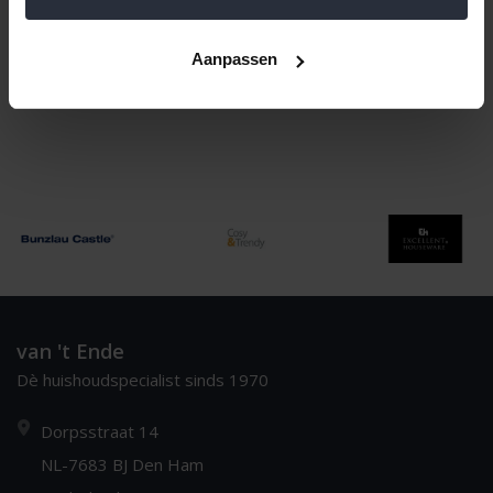
Naam oplopend
1
Aanpassen
van 't Ende
Dè huishoudspecialist sinds 1970
Dorpsstraat 14
NL-7683 BJ Den Ham