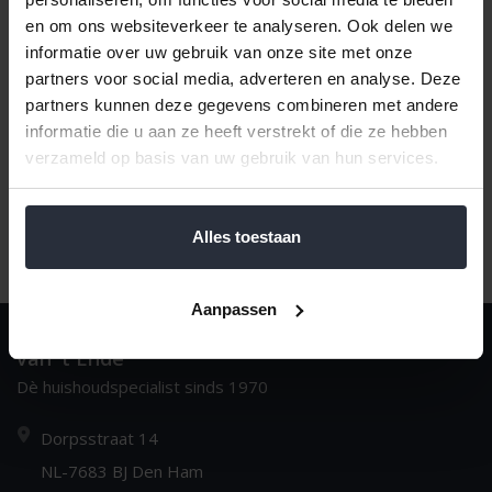
en om ons websiteverkeer te analyseren. Ook delen we
Naam oplopend
1
informatie over uw gebruik van onze site met onze
partners voor social media, adverteren en analyse. Deze
partners kunnen deze gegevens combineren met andere
informatie die u aan ze heeft verstrekt of die ze hebben
verzameld op basis van uw gebruik van hun services.
Alles toestaan
Aanpassen
van 't Ende
Dè huishoudspecialist sinds 1970
Dorpsstraat 14
NL-7683 BJ Den Ham