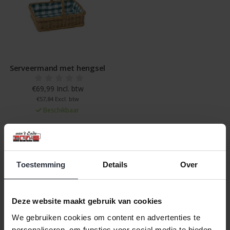
Serveermand met hengsel
€69,99 Incl. btw
€57,84 Excl. btw
Beschikbaar
In winkelwagen
Toestemming
Details
Over
Veilig achteraf betalen, tot 14 dagen na aankoop
Gratis verzending vanaf €60,=
Deze website maakt gebruik van cookies
Eenvoudig retour, 30 dagen bedenktijd
We gebruiken cookies om content en advertenties te
personaliseren, om functies voor social media te bieden