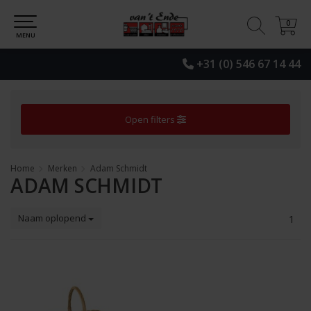
0
0
MENU
+31 (0) 546 67 14 44
Open filters
Home
Merken
Adam Schmidt
ADAM SCHMIDT
Naam oplopend
1