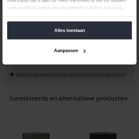
informatie die u aan ze heeft verstrekt of die ze hebben
Hoog: 652 mm
verzameld op basis van uw gebruik van hun services.
Breed: 541 mm
Diep: 363 mm
Hoog (geopende deksel): 917 mm
Alles toestaan
Klik hier voor de bijpassende afvalzak.
Aanpassen
Reviews
Help ons en andere klanten door het schrijven van een review
Gerelateerde en alternatieve producten