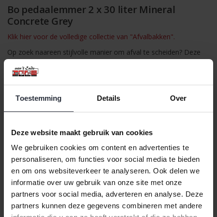
Bo pedaalemmer 2 x 30 liter Mineral
Concrete Grey
Klik hier voor de volledige collectie van "Afvalbakken".
Op zoek naareen stijlvolle manier om afval te scheiden? Deze
Brabantia Bo Pedaalemmer is mooi van binnen en van buiten,
met twee ruime uitneembare binnenemmers van 30 liter. Past
strak tegen de muur, heeft een beschermende antislip
onderkant, gaat makkelijk en hygiënisch open en zachtjes weer
Toestemming
Details
Over
dicht. Een fantastische afvalemmer, hoe je het ook bekijkt.
Specificaties:
Deze website maakt gebruik van cookies
Inhoud: 2x 30 liter
Benodigde afvalzak: Code O (30 liter)
We gebruiken cookies om content en advertenties te
Kleur: Mineral Concrete Grey
personaliseren, om functies voor social media te bieden
Garantie: 10 jaar
en om ons websiteverkeer te analyseren. Ook delen we
Stil sluiten
informatie over uw gebruik van onze site met onze
Gewicht: 7,76 kg
partners voor social media, adverteren en analyse. Deze
partners kunnen deze gegevens combineren met andere
Afmetingen: