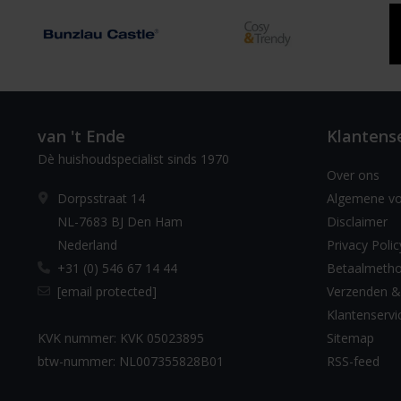
van 't Ende
Klantens
Dè huishoudspecialist sinds 1970
Over ons
Dorpsstraat 14
Algemene v
NL-7683 BJ Den Ham
Disclaimer
Nederland
Privacy Polic
+31 (0) 546 67 14 44
Betaalmeth
[email protected]
Verzenden &
Klantenservi
KVK nummer: KVK 05023895
Sitemap
btw-nummer: NL007355828B01
RSS-feed