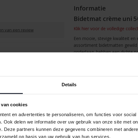
Informatie
Bidetmat crème uni 
Klik hier voor de volledige colle
ven van een review
Een mooie, stevige kwaliteit en
assortiment bidetmatten gewild 
onderlaag, hebben een dichte p
zij machinewasbaar. Onze bidetm
/
Afdrukken
Details
 van cookies
ent en advertenties te personaliseren, om functies voor social
. Ook delen we informatie over uw gebruik van onze site met on
e. Deze partners kunnen deze gegevens combineren met andere i
erzameld op basis van uw gebruik van hun services.