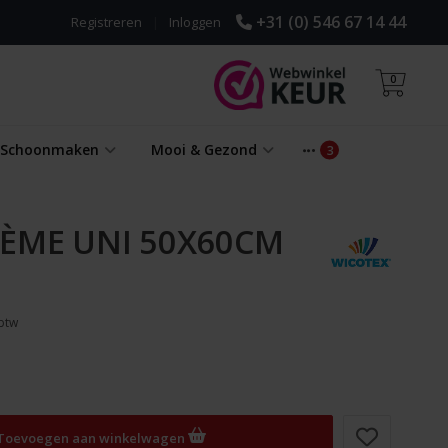
+31 (0) 546 67 14 44
Registreren
|
Inloggen
0
& Schoonmaken
Mooi & Gezond
ÈME UNI 50X60CM
 btw
Toevoegen aan winkelwagen