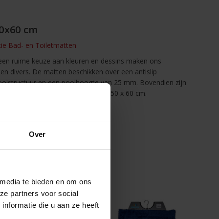
50x60 cm
ctie Bad- en Toiletmatten
 een ruime keuze aan kleuren en dessins maken ons
en divers. De matten beschikken over een antislip
oolstructuur en een poolhoogte van 25 mm. Bovendien zijn
atten zijn verkrijgbaar in de maat 50 x 60 cm.
Over
 media te bieden en om ons
ze partners voor social
nformatie die u aan ze heeft