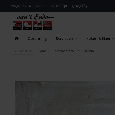
Vragen? Onze klantenservice helpt u graag
Opruiming
Serviezen
Koken & Eten
Ga terug
Home
Bidetmat crème uni 50x60cm