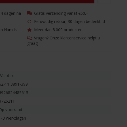
 14 dagen na
Gratis verzending vanaf €60,=
Eenvoudig retour, 30 dagen bedenktijd
en Ham is
Meer dan 8.000 producten
Vragen? Onze klantenservice helpt u
graag
Wicotex
62-11 3891-399
6926824485615
3726211
Op voorraad
1-3 werkdagen