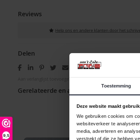
Reviews
Help ons en andere klanten door het schrij
Delen
Aan verlanglijst toevoegen
/
Toevoegen om te vergelijken
Toestemming
Gerelateerde en alternatieve producten
Deze website maakt gebruik
We gebruiken cookies om cont
websiteverkeer te analyseren
media, adverteren en analys
9,5
verstrekt of die ze hebben v