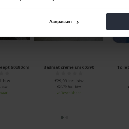
Aanpassen
Badmat crème uni 60x90
Toiletmat blauw gebl
50x60cm
€29,99 Incl. btw
€24,79 Excl. btw
€18,99 Incl. btw
Beschikbaar
€15,69 Excl. btw
Beschikbaar