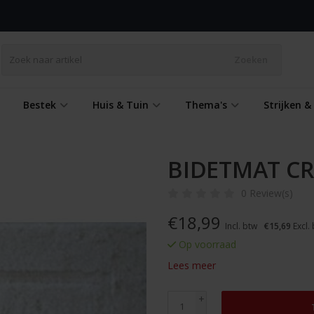
Zoeken
Bestek
Huis & Tuin
Thema's
Strijken 
BIDETMAT CR
0 Review(s)
€
18,99
Incl. btw
€15,69
Excl.
Op voorraad
Lees meer
+
-