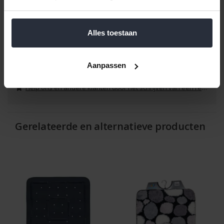
Een
praktische
,
comfortabele
en
elegante
keuze voor uw
badkamer, die zowel zorgt voor een luxe gevoel als voor
veiligheid.
Alles toestaan
Reviews
Aanpassen
Help ons en andere klanten door het schrijven van een review
Gerelateerde en alternatieve producten