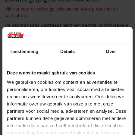
Klik hier voor de volledige collectie van Antislip douche- en
badmatten.
De
Badmat Grijs Gestreept
biedt een
zachte
,
comfortabele
en
stijlvolle
oplossing voor uw badkamer. Gemaakt van
acryl
polyester
, voelt de mat heerlijk zacht aan onder uw voeten,
terwijl de
antislip onderzijde
zorgt voor stabiliteit en veiligheid,
Toestemming
Details
Over
zelfs in natte omstandigheden.
Met een
poolhoogte van 25 mm
biedt deze mat zowel
comfort als duurzaamheid. Het
gestreepte ontwerp
in grijs
Deze website maakt gebruik van cookies
voegt een verfijnde uitstraling toe aan uw badkamer, terwijl de
mat
machinewasbaar op 40 graden
is, wat het onderhoud
We gebruiken cookies om content en advertenties te
makkelijk maakt.
personaliseren, om functies voor social media te bieden
en om ons websiteverkeer te analyseren. Ook delen we
Productkenmerken:
informatie over uw gebruik van onze site met onze
✔
Materiaal:
Acryl met antislip onderzijde
✔
Poolhoogte:
25 mm
partners voor social media, adverteren en analyse. Deze
✔
Afmeting:
60 cm x 90 cm
partners kunnen deze gegevens combineren met andere
✔
Kleur:
Grijs met gestreept patroon
informatie die u aan ze heeft verstrekt of die ze hebben
✔
Machinewasbaar:
Ja, op 40 graden
verzameld op basis van uw gebruik van hun services.