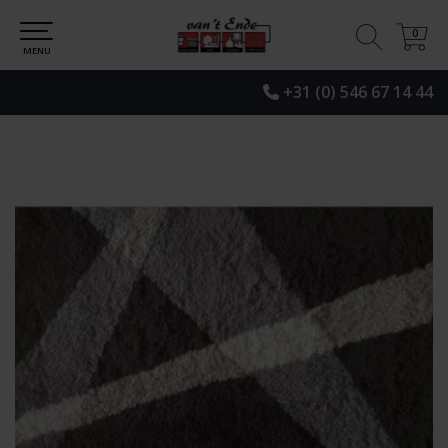
0
0
MENU
+31 (0) 546 67 14 44