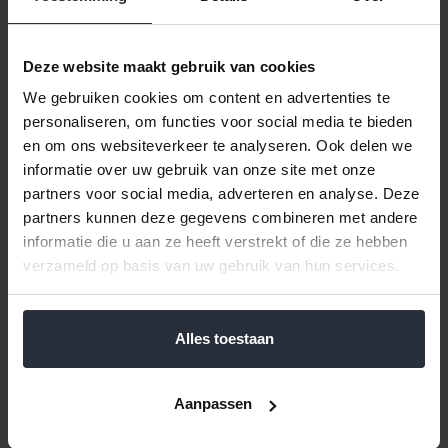
Klik hier voor de volledige collectie van "Afvalbakken".
De deksel is op twee manieren te gebruiken, u kunt hem
Deze website maakt gebruik van cookies
gebruiken als lift deksel of als swingdeksel.
We gebruiken cookies om content en advertenties te
Inhoud 50 liter
personaliseren, om functies voor social media te bieden
Kleur blauw
en om ons websiteverkeer te analyseren. Ook delen we
Afmeting: 40,1x29,8x60,2cm
informatie over uw gebruik van onze site met onze
partners voor social media, adverteren en analyse. Deze
Reviews
partners kunnen deze gegevens combineren met andere
informatie die u aan ze heeft verstrekt of die ze hebben
verzameld op basis van uw gebruik van hun services.
Help ons en andere klanten door het schrijven van een review
Alles toestaan
Gerelateerde en alternatieve producten
Aanpassen