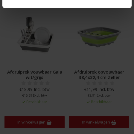
Afdruiprek vouwbaar Gaia
Afdruiprek opvouwbaar
wit/grijs
38,4x32,4 cm Zeller
€18,99 Incl. btw
€11,99 Incl. btw
€15,69 Excl. btw
€9,91 Excl. btw
Beschikbaar
Beschikbaar
In winkelwagen
In winkelwagen