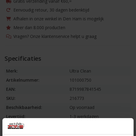
Gratis verzending vanaf €60,=
Eenvoudig retour, 30 dagen bedenktijd
Afhalen in onze winkel in Den Ham is mogelijk
Meer dan 8.000 producten
Vragen? Onze klantenservice helpt u graag
Specificaties
Merk:
Ultra Clean
Artikelnummer:
101000750
EAN:
8719987841545
SKU:
216773
Beschikbaarheid:
Op voorraad
Levertijd:
1-3 werkdagen
Informatie