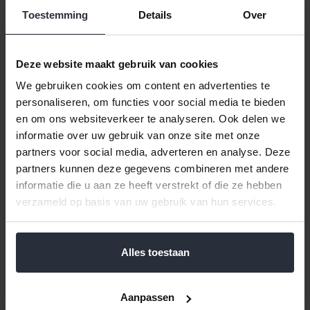
Toestemming
Details
Over
Afdruiprek opvouwbaar 38x29cm
Klik hier voor de volledige collectie van Afdruiprekken.
Deze afdruiprek is de uitvinding voor in een kleine keuken of op
Deze website maakt gebruik van cookies
vakantie in de carvan. Na gebruik kunt u 'm eenvoudig
We gebruiken cookies om content en advertenties te
opvouwen en opruimen.
personaliseren, om functies voor social media te bieden
Afmetingen: 38x29 cm (LxB)
en om ons websiteverkeer te analyseren. Ook delen we
Hoogte uitgevouwen: 12 cm
informatie over uw gebruik van onze site met onze
Hoogte ingevouwen: 5 cm
partners voor social media, adverteren en analyse. Deze
partners kunnen deze gegevens combineren met andere
Reviews
informatie die u aan ze heeft verstrekt of die ze hebben
verzameld op basis van uw gebruik van hun services.
Help ons en andere klanten door het schrijven van een review
Alles toestaan
Gerelateerde en alternatieve producten
Aanpassen