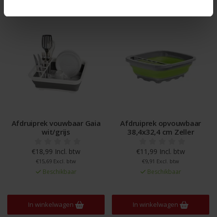
Afdruiprek vouwbaar Gaia
Afdruiprek opvouwbaar
wit/grijs
38,4x32,4 cm Zeller
€18,99 Incl. btw
€11,99 Incl. btw
€15,69 Excl. btw
€9,91 Excl. btw
Beschikbaar
Beschikbaar
In winkelwagen
In winkelwagen