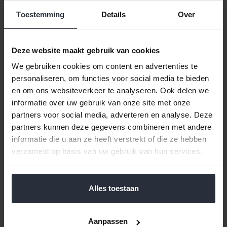
Toestemming
Details
Over
Klik hier voor de volledige collectie van Afdruiprekken.
Met dit afdruiprek van Brabantia droogt de afwas vanzelf. Het
rek met lekbak biedt plaats aan maximaal 17 borden en 4
Deze website maakt gebruik van cookies
wijnglazen. De losse lekbak houdt je aanrecht droog. Door de
twee afneembare bakjes voor keukengerei en bestek is
We gebruiken cookies om content en advertenties te
inklappen erg eenvoudig.
personaliseren, om functies voor social media te bieden
en om ons websiteverkeer te analyseren. Ook delen we
Kleur: Donkergrijs
informatie over uw gebruik van onze site met onze
Materiaal: Aluminium
Afmetingen: 51x42x33 cm (BxDxH)
partners voor social media, adverteren en analyse. Deze
partners kunnen deze gegevens combineren met andere
Reviews
informatie die u aan ze heeft verstrekt of die ze hebben
verzameld op basis van uw gebruik van hun services.
Help ons en andere klanten door het schrijven van een review
Alles toestaan
Gerelateerde en alternatieve producten
Aanpassen