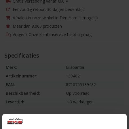
Gratis verzending vanaf €60,=
Eenvoudig retour, 30 dagen bedenktijd
Afhalen in onze winkel in Den Ham is mogelijk
Meer dan 8.000 producten
Vragen? Onze klantenservice helpt u graag
Specificaties
Merk:
Brabantia
Artikelnummer:
139482
EAN:
8710755139482
Beschikbaarheid:
Op voorraad
Levertijd:
1-3 werkdagen
Informatie
Afdruiprek inklapbaar Dark Grey