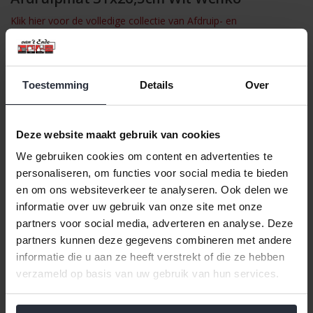
Klik hier voor de volledige collectie van Afdruip- en
gootsteenmatten.
Met deze praktische afdruipmat Classic White van Wenko
beschermt u niet alleen uw spoelbak, maar ook uw glaswerk en
Toestemming
Details
Over
servies. De mat is speciaal ontworpen voor vierkante
spoelbakken en is ideaal om te gebruiken tijdens het afwassen
of het laten uitlekken van uw vaat. Met een afmeting van 31 x
Deze website maakt gebruik van cookies
26,5 cm past deze inzet in de meeste standaard vierkante
spoelbakken.
We gebruiken cookies om content en advertenties te
Dankzij het stevige, witte kunststof voorkomt de gootsteenmat
personaliseren, om functies voor social media te bieden
krassen op het oppervlak van de spoelbak en zorgt het ervoor
en om ons websiteverkeer te analyseren. Ook delen we
dat uw breekbare vaatwerk veilig blijft liggen. Daarnaast is de
informatie over uw gebruik van onze site met onze
mat ook geschikt voor het tijdelijk bewaren of afgieten van uw
partners voor social media, adverteren en analyse. Deze
afgewassen servies.
partners kunnen deze gegevens combineren met andere
Afmetingen: 31 x 26,5 cm (LxB)
informatie die u aan ze heeft verstrekt of die ze hebben
Materiaal: Kunststof
verzameld op basis van uw gebruik van hun services.
Kleur: Wit