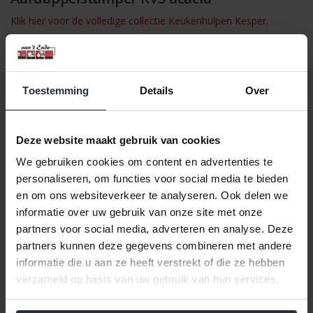
Klik hier voor de volledige collectie Keukenhulpen Kesper.
Stamp eenvoudig aardappelen, groenten of andere gerechten
met deze aardappelstamper van roestvrij staal en acacia. Het
stevige RVS-blad zorgt voor optimale kracht en duurzaamheid,
terwijl het natuurlijke acacia handvat comfortabel in de hand ligt
Toestemming
Details
Over
en een warme, stijlvolle uitstraling aan je keuken geeft.
Belangrijkste kenmerken:
Deze website maakt gebruik van cookies
Materiaal: roestvrij staal & acaciahout (FSC®)
We gebruiken cookies om content en advertenties te
Kleur: natuurlijk & zwart
personaliseren, om functies voor social media te bieden
Afmetingen: 33,5 x 7,5 cm (L x B)
en om ons websiteverkeer te analyseren. Ook delen we
informatie over uw gebruik van onze site met onze
Voedselveilig
partners voor social media, adverteren en analyse. Deze
Niet vaatwasserbestendig
partners kunnen deze gegevens combineren met andere
informatie die u aan ze heeft verstrekt of die ze hebben
Met deze aardappelstamper combineer je functionaliteit en
verzameld op basis van uw gebruik van hun services.
elegantie, perfect voor dagelijks gebruik bij het bereiden van
heerlijke maaltijden.