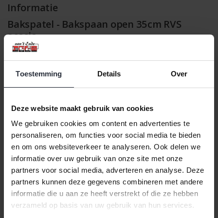
Informatie
Bakspatel - Bakspaan open 35cm RVS
acacia
Klik hier voor de volledige collectie Keukenhulpen Kesper.
Met deze open bakspatel van acaciahout en kunststof spat je
Toestemming
Details
Over
moeiteloos in pannen of op bakplaten. Het duurzame
kunststofblad maakt het mengen en scheppen eenvoudig,
terwijl het acacia handvat comfortabel in de hand ligt en een
Deze website maakt gebruik van cookies
natuurlijke uitstraling aan je keuken geeft. Door het open
ontwerp blijft de spatel licht en flexibel in gebruik.
We gebruiken cookies om content en advertenties te
personaliseren, om functies voor social media te bieden
Belangrijkste kenmerken:
en om ons websiteverkeer te analyseren. Ook delen we
Materiaal: acaciahout (FSC®) & kunststof
informatie over uw gebruik van onze site met onze
Niet vaatwasserbestendig
partners voor social media, adverteren en analyse. Deze
partners kunnen deze gegevens combineren met andere
Afmetingen: 35 x 8 x 1 cm (L x B x H)
informatie die u aan ze heeft verstrekt of die ze hebben
Voedselveilig
verzameld op basis van uw gebruik van hun services.