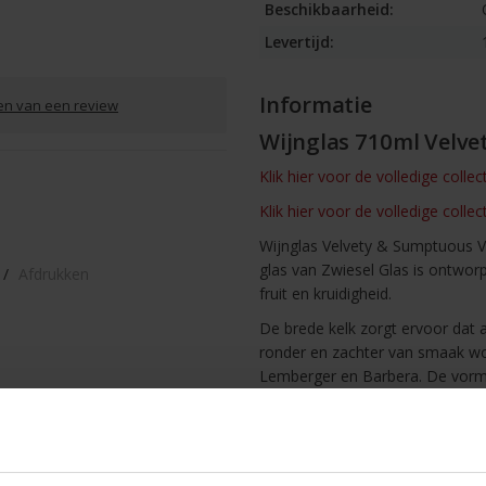
Beschikbaarheid:
Levertijd:
Informatie
ven van een review
Wijnglas 710ml Velve
Klik hier voor de volledige collec
Klik hier voor de volledige collec
Wijnglas Velvety & Sumptuous Vi
glas van Zwiesel Glas is ontwor
/
Afdrukken
fruit en kruidigheid.
De brede kelk zorgt ervoor dat
ronder en zachter van smaak wor
Lemberger en Barbera. De vorm 
Het glas is gemaakt van Tritan k
en blijvende helderheid. Ook bij 
design is dun en modern, waardoor