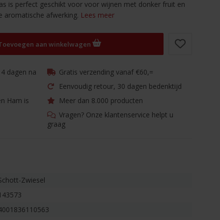
s is perfect geschikt voor voor wijnen met donker fruit en
e aromatische afwerking.
Lees meer
Toevoegen aan winkelwagen
 14 dagen na
Gratis verzending vanaf €60,=
Eenvoudig retour, 30 dagen bedenktijd
en Ham is
Meer dan 8.000 producten
Vragen? Onze klantenservice helpt u
graag
Schott-Zwiesel
143573
4001836110563