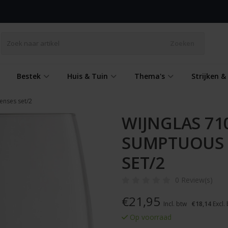
Zoeken
Bestek
Huis & Tuin
Thema's
Strijken 
enses set/2
WIJNGLAS 71
SUMPTUOUS V
SET/2
0 Review(s)
€
21,95
Incl. btw
€18,14
Excl.
Op voorraad