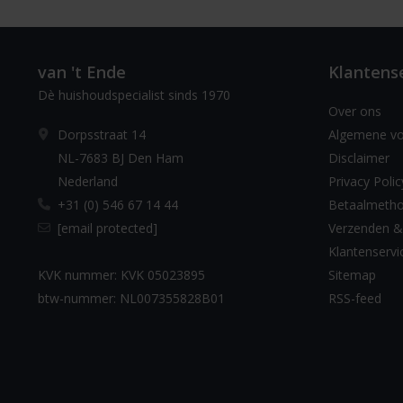
van 't Ende
Klantens
Dè huishoudspecialist sinds 1970
Over ons
Dorpsstraat 14
Algemene v
NL-7683 BJ Den Ham
Disclaimer
Nederland
Privacy Polic
+31 (0) 546 67 14 44
Betaalmeth
[email protected]
Verzenden &
Klantenservi
KVK nummer: KVK 05023895
Sitemap
btw-nummer: NL007355828B01
RSS-feed