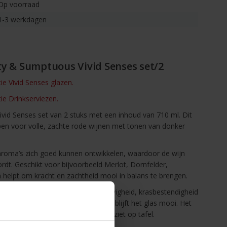
Op voorraad
1-3 werkdagen
ty & Sumptuous Vivid Senses set/2
tie Vivid Senses glazen.
tie Drinkserviezen.
vid Senses set van 2 stuks met een inhoud van 710 ml. Dit
pen voor volle, zachte rode wijnen met tonen van donker
 aroma’s zich goed kunnen ontwikkelen, waardoor de wijn
dt. Geschikt voor bijvoorbeeld Merlot, Dornfelder,
helpt om kracht en zachtheid mooi in balans te brengen.
ristalglas, wat zorgt voor extra stevigheid, krasbestendigheid
veelvuldig gebruik in de vaatwasser blijft het glas mooi. Het
 het prettig drinkt en er strak uitziet op tafel.