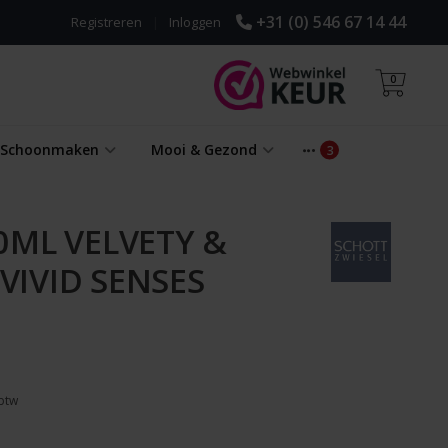
+31 (0) 546 67 14 44
Registreren
|
Inloggen
0
& Schoonmaken
Mooi & Gezond
0ML VELVETY &
IVID SENSES
 btw