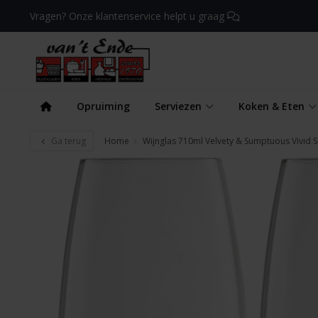
Vragen? Onze klantenservice helpt u graag
Opruiming
Serviezen
Koken & Eten
Ga terug
Home
Wijnglas 710ml Velvety & Sumptuous Vivid S