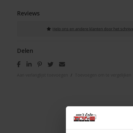
Reviews
Help ons en andere klanten door het schrij
Delen
Aan verlanglijst toevoegen
/
Toevoegen om te vergelijken