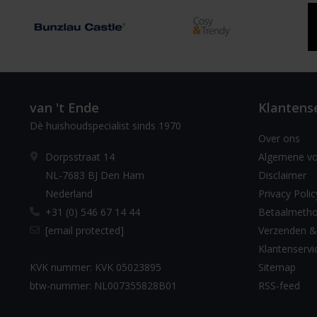
van 't Ende
Klantens
Dè huishoudspecialist sinds 1970
Over ons
Dorpsstraat 14
Algemene v
NL-7683 BJ Den Ham
Disclaimer
Nederland
Privacy Polic
+31 (0) 546 67 14 44
Betaalmeth
[email protected]
Verzenden &
Klantenservi
KVK nummer: KVK 05023895
Sitemap
btw-nummer: NL007355828B01
RSS-feed