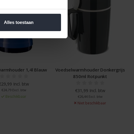
Alles toestaan
armhouder 1,4l Blauw
Voedselwarmhouder Donkergrijs
850ml Rotpunkt
€29,99 Incl. btw
€24,79 Excl. btw
€31,99 Incl. btw
Beschikbaar
€26,44 Excl. btw
Niet beschikbaar