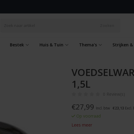
Zoeken
Bestek
Huis & Tuin
Thema's
Strijken 
VOEDSELWAR
1,5L
0 Review(s)
€
27,99
Incl. btw
€23,13
Excl.
Op voorraad
Lees meer