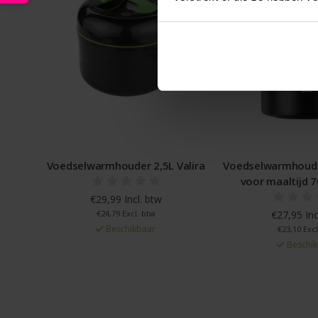
Voedselwarmhouder 2,5L Valira
Voedselwarmhouder
voor maaltijd 
€29,99 Incl. btw
€24,79 Excl. btw
€27,95 Inc
Beschikbaar
€23,10 Excl
Beschik