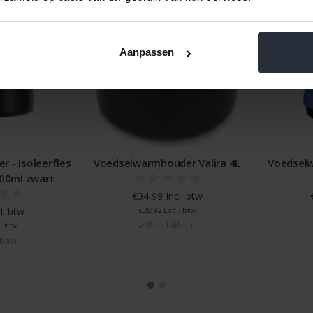
Aanpassen
 - Isoleerfles
Voedselwarmhouder Valira 4L
Voedselw
700ml zwart
€34,99 Incl. btw
l. btw
€28,92 Excl. btw
Beschikbaar
. btw
baar