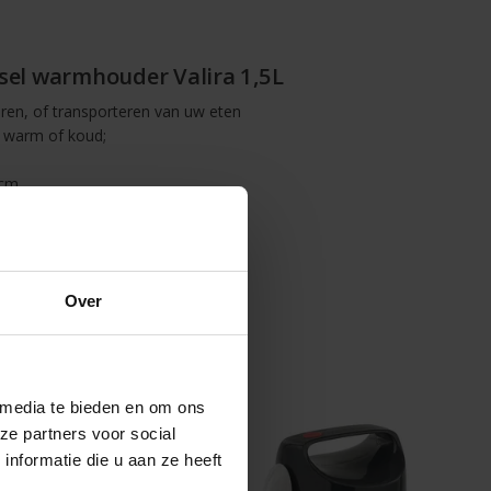
sel warmhouder Valira 1,5L
en, of transporteren van uw eten
en warm of koud;
cm.
Over
 media te bieden en om ons
ze partners voor social
nformatie die u aan ze heeft