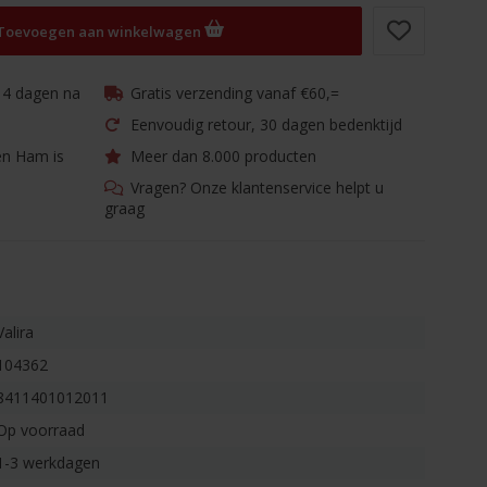
Toevoegen aan winkelwagen
 14 dagen na
Gratis verzending vanaf €60,=
Eenvoudig retour, 30 dagen bedenktijd
en Ham is
Meer dan 8.000 producten
Vragen? Onze klantenservice helpt u
graag
Valira
104362
8411401012011
Op voorraad
1-3 werkdagen