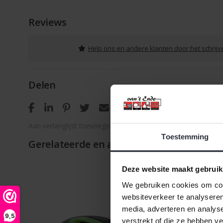
Reviews
Help ons en andere klanten door het schrij
Delen
Aan verlanglijst toevoegen
/
Toevoegen om te vergelijken
Toestemming
Gerelateerde en alternatieve producten
Deze website maakt gebruik
We gebruiken cookies om cont
websiteverkeer te analyseren
media, adverteren en analys
9,5
verstrekt of die ze hebben v