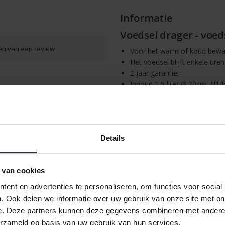
Informatie
Voedsel drager - voed
ven van een review
Voor het warm of koud bewar
Het voedsel blijft enkele ur
2 jaar garantie;
Inhoud 1,5 liter Ø 20cm, H14
/
Afdrukken
Details
 van cookies
ent en advertenties te personaliseren, om functies voor social
. Ook delen we informatie over uw gebruik van onze site met on
e. Deze partners kunnen deze gegevens combineren met andere i
erzameld op basis van uw gebruik van hun services.