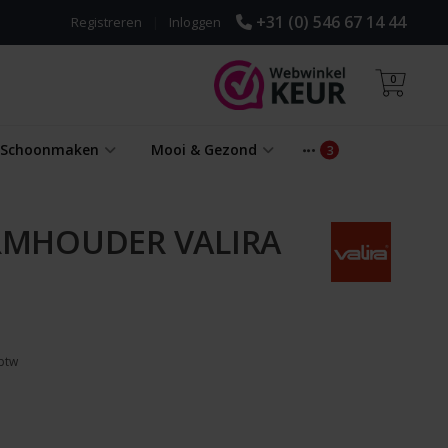
+31 (0) 546 67 14 44
Registreren
|
Inloggen
0
& Schoonmaken
Mooi & Gezond
MHOUDER VALIRA
 btw