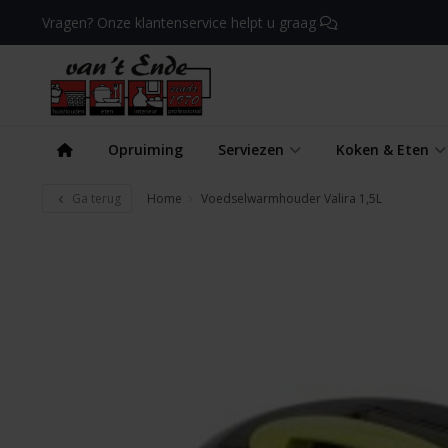
Vragen? Onze klantenservice helpt u graag
Opruiming
Serviezen
Koken & Eten
Ga terug
Home
Voedselwarmhouder Valira 1,5L