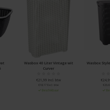
vat
Wasbox 40 Liter Vintage wit
Wasbox Style
5
Curver
€21,99 Incl. btw
€24,99
€18,17 Excl. btw
€20,6
Beschikbaar
Be