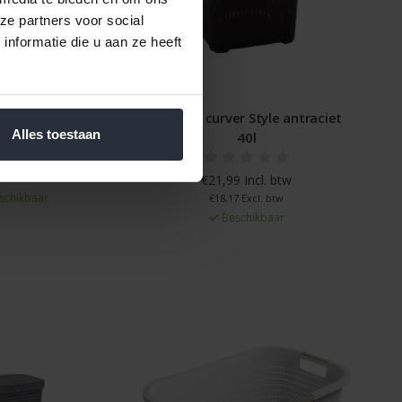
ze partners voor social
nformatie die u aan ze heeft
le wit 45 liter
Wasbox curver Style antraciet
Alles toestaan
40l
 Incl. btw
1 Excl. btw
€21,99 Incl. btw
schikbaar
€18,17 Excl. btw
Beschikbaar