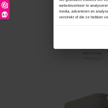
websiteverkeer te analyseren
media, adverteren en analys
9,5
verstrekt of die ze hebben v
Wasmand 65cm laag z
Basic
€11,99 Incl. btw
€9,91 Excl. btw
Beschikbaar