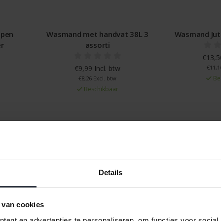
open
Wasmand met handvat 38L 3
Wasmand Jut
er
assorti
€13,50
€9,99 Incl. btw
€11,1
Be
€8,26 Excl. btw
Beschikbaar
Details
 van cookies
ent en advertenties te personaliseren, om functies voor social