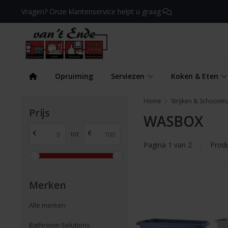
Vragen? Onze klantenservice helpt u graag
Opruiming
Serviezen
Koken & Eten
Home
Strijken & Schoonm
Prijs
WASBOX
€
€
tot
Pagina 1 van 2
|
Prod
Merken
Alle merken
Bathroom Solutions