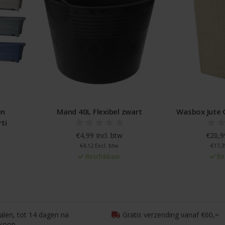
en
Mand 40L Flexibel zwart
Wasbox Jute 
ti
€4,99 Incl. btw
€20,99
€4,12 Excl. btw
€17,3
Beschikbaar
Be
talen, tot 14 dagen na
Gratis verzending vanaf €60,=
koop