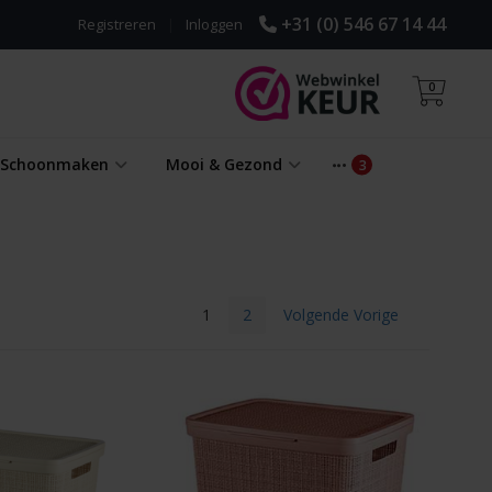
+31 (0) 546 67 14 44
Registreren
|
Inloggen
0
& Schoonmaken
Mooi & Gezond
1
2
Volgende Vorige