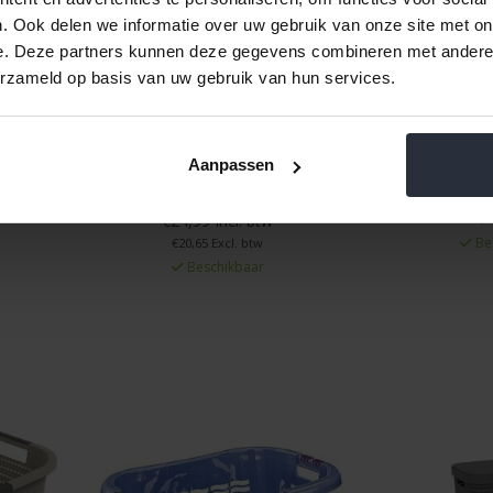
. Ook delen we informatie over uw gebruik van onze site met on
e. Deze partners kunnen deze gegevens combineren met andere i
erzameld op basis van uw gebruik van hun services.
wart
Wasmand dicht ergo blauw 65
Wasmand Sty
Aanpassen
cm
€15,99
€24,99 Incl. btw
€13,2
Be
€20,65 Excl. btw
Beschikbaar