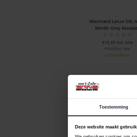
Wasmand Lasse 50L 
Nordic Grey Keeep
€19,99 Incl. btw
€16,52 Excl. btw
Beschikbaar
Toestemming
Deze website maakt gebruik
We gebruiken cookies om cont