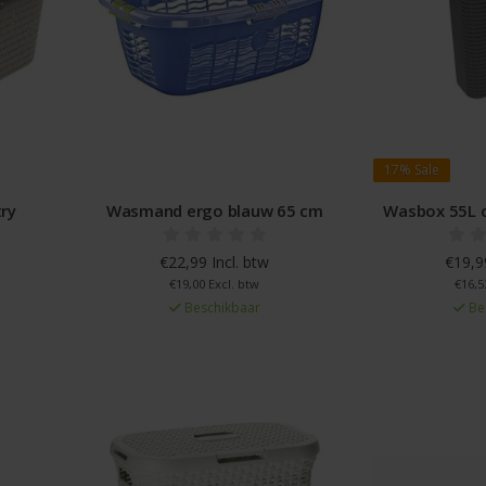
17%
Sale
ry
Wasmand ergo blauw 65 cm
Wasbox 55L c
€22,99 Incl. btw
€19,99
€19,00 Excl. btw
€16,5
Beschikbaar
Be