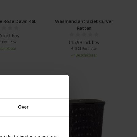
e Rose Dawn 46L
Wasmand antraciet Curver
Rattan
 Incl. btw
6 Excl. btw
€15,99 Incl. btw
schikbaar
€13,21 Excl. btw
Beschikbaar
Over
 media te bieden en om ons