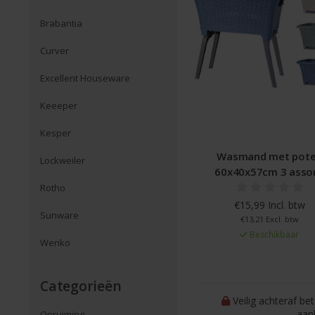
Brabantia
Curver
Excellent Houseware
Keeeper
Kesper
Wasmand met pot
Lockweiler
60x40x57cm 3 assor
Rotho
€15,99 Incl. btw
Sunware
€13,21 Excl. btw
Beschikbaar
Wenko
Categorieën
Veilig achteraf be
aan
Opruiming