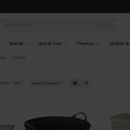
Zoeken
Bestek
Huis & Tuin
Thema's
Strijken 
aken
Wasbox
ucten
24
Meest bekeken