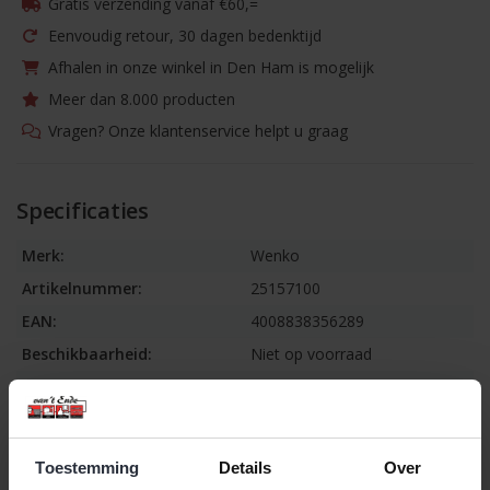
Gratis verzending vanaf €60,=
Eenvoudig retour, 30 dagen bedenktijd
Afhalen in onze winkel in Den Ham is mogelijk
Meer dan 8.000 producten
Vragen? Onze klantenservice helpt u graag
Specificaties
Merk:
Wenko
Artikelnummer:
25157100
EAN:
4008838356289
Beschikbaarheid:
Niet op voorraad
Levertijd:
3-7 werkdagen
Informatie
Toestemming
Details
Over
Badzitje/wasmand Wing 33 liter zwart