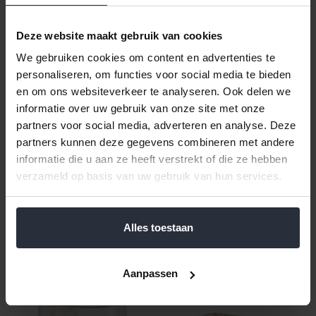
Klik hier voor de volledige collectie Wasboxen
Deze website maakt gebruik van cookies
In de wasmand kan een uitneembare waszak van 29 liter. De
We gebruiken cookies om content en advertenties te
wasmand en het badzitje hebben een breedte van 45cm, een
hoogte van 48cm en een diepte van 33cm. Het heeft een
personaliseren, om functies voor social media te bieden
gewicht van 2 kg.
en om ons websiteverkeer te analyseren. Ook delen we
informatie over uw gebruik van onze site met onze
Reviews
partners voor social media, adverteren en analyse. Deze
partners kunnen deze gegevens combineren met andere
informatie die u aan ze heeft verstrekt of die ze hebben
Help ons en andere klanten door het schrijven van een review
verzameld op basis van uw gebruik van hun services.
Gerelateerde en alternatieve producten
Alles toestaan
Aanpassen