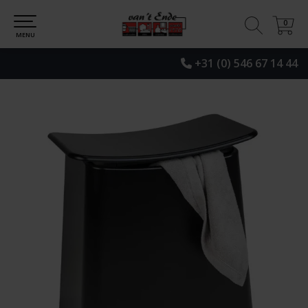
0
0
MENU
+31 (0) 546 67 14 44