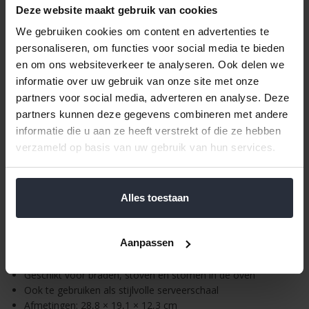
Deze website maakt gebruik van cookies
grip. Na bereiding kan de Römertopf direct op tafel worden
gezet om gerechten stijlvol te serveren en langer warm te
We gebruiken cookies om content en advertenties te
houden.
personaliseren, om functies voor social media te bieden
Met een inhoud van circa 1,2 liter is de Rustico perfect voor
en om ons websiteverkeer te analyseren. Ook delen we
eenpersoonsgerechten zoals stoofschotels, ovengroenten, kip,
informatie over uw gebruik van onze site met onze
vis of kleine braadstukken. De ovenpot is gemaakt van
partners voor social media, adverteren en analyse. Deze
hoogwaardig natuurlijk terracotta en eenvoudig met de hand te
partners kunnen deze gegevens combineren met andere
reinigen.
informatie die u aan ze heeft verstrekt of die ze hebben
Belangrijkste kenmerken
verzameld op basis van uw gebruik van hun services.
Inhoud: circa 1,2 liter
Geschikt voor gerechten tot circa 1,2 kg
Alles toestaan
Gemaakt van natuurlijk terracotta aardewerk
Kleur: zwart
Gelijkmatige warmteverdeling voor optimale garing
Aanpassen
Behoudt vocht, smaak en sappigheid van gerechten
Minder vet nodig tijdens de bereiding
Geschikt voor braden, stoven en stomen in de oven
Ook te gebruiken als stijlvolle serveerschaal
Afmetingen: 28,8 × 19,1 × 12,3 cm