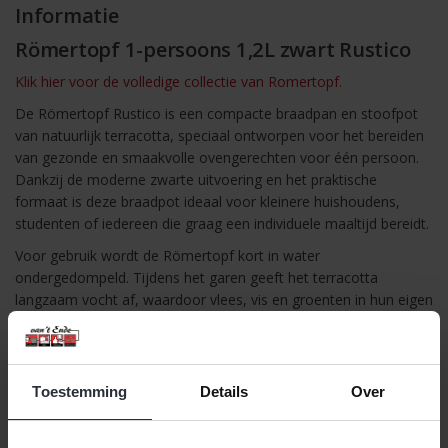
Informatie
Römertopf 1-persoons 1,2L zwart Rustico
Klik hier voor de volledige collectie van Romertopf.
De Römertopf Rustico is een compacte braadpan en stoofpot
van natuurlijk terracotta, speciaal ontworpen voor het bereiden
van gezonde en smaakvolle ovengerechten voor één persoon.
Dankzij de moderne zwarte uitvoering en het praktische
formaat is deze braadpot ideaal voor kleinere huishoudens,
studenten of iedereen die graag een individuele maaltijd bereidt.
Voor gebruik wordt de Römertopf kort in water
ondergedompeld. Tijdens het garen geeft het terracotta
langzaam vocht af, waardoor vlees, vis en groenten in hun eigen
sappen worden bereid. Dit zorgt voor een gelijkmatige garing,
sappige gerechten en een volle, natuurlijke smaak. Bovendien is
er weinig tot geen extra vet nodig, waardoor je op een gezonde
manier kunt koken.
Toestemming
Details
Over
Het compacte ontwerp past moeiteloos in iedere oven en de
ergonomisch gevormde deksel zorgt voor een comfortabele