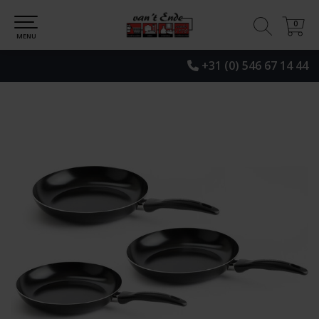
0
0
MENU
+31 (0) 546 67 14 44