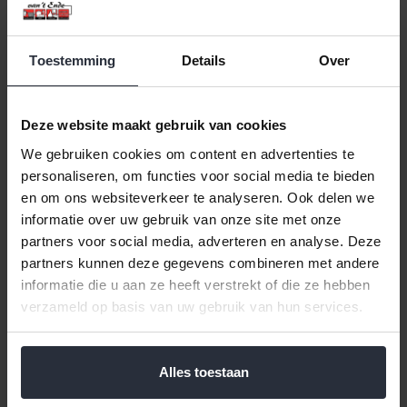
Handdoek 50x100cm army/groen
Klik hier voor de volledige collectie van "Bad textiel"
Toestemming
Details
Over
Deze handdoek is ideaal om te gebruiken voor thuis of op
Deze website maakt gebruik van cookies
vakantie. De handdoek is afgewerkt met een erg mooie boord
We gebruiken cookies om content en advertenties te
en heeft een handige ophanglus, hierdoor kunt u de handdoek
personaliseren, om functies voor social media te bieden
gemakkelijk ophangen. De handdoek is te wassen op 60 graden
en om ons websiteverkeer te analyseren. Ook delen we
en is geschikt om in de droger te doen. De afmeting is
informatie over uw gebruik van onze site met onze
50x100cm
partners voor social media, adverteren en analyse. Deze
partners kunnen deze gegevens combineren met andere
informatie die u aan ze heeft verstrekt of die ze hebben
verzameld op basis van uw gebruik van hun services.
Reviews
Alles toestaan
Help ons en andere klanten door het schrijven van een review