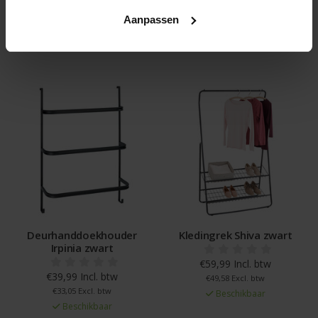
Aanpassen
Gerelateerde en alternatieve producten
Deurhanddoekhouder
Kledingrek Shiva zwart
Irpinia zwart
€59,99 Incl. btw
€39,99 Incl. btw
€49,58 Excl. btw
€33,05 Excl. btw
Beschikbaar
Beschikbaar