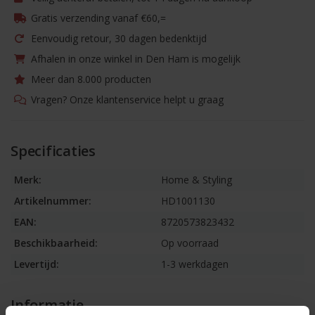
Gratis verzending vanaf €60,=
Eenvoudig retour, 30 dagen bedenktijd
Afhalen in onze winkel in Den Ham is mogelijk
Meer dan 8.000 producten
Vragen? Onze klantenservice helpt u graag
Specificaties
Merk:
Home & Styling
Artikelnummer:
HD1001130
EAN:
8720573823432
Beschikbaarheid:
Op voorraad
Levertijd:
1-3 werkdagen
Informatie