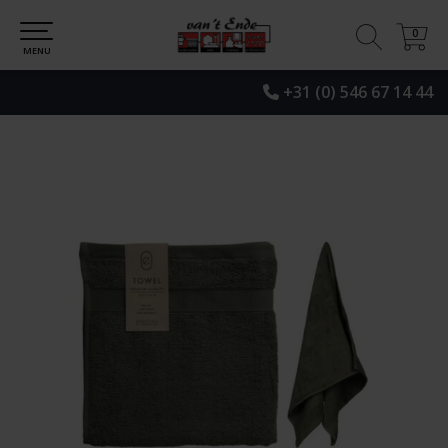
0
0
MENU
+31 (0) 546 67 14 44