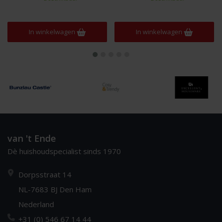
In winkelwagen
In winkelwagen
In 
van 't Ende
Dè huishoudspecialist sinds 1970
Dorpsstraat 14
NL-7683 BJ Den Ham
Nederland
+31 (0) 546 67 14 44