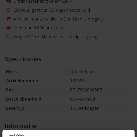
Gratis verzending vanaf €60,=
Eenvoudig retour, 30 dagen bedenktijd
Afhalen in onze winkel in Den Ham is mogelijk
Meer dan 8.000 producten
Vragen? Onze klantenservice helpt u graag
Specificaties
Merk:
Dutch Rose
Artikelnummer:
182058
EAN:
8717823820587
Beschikbaarheid:
Op voorraad
Levertijd:
1-3 werkdagen
Informatie
Bord plat 21,5cm wit