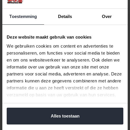
Klik hier voor de volledige collectie van Organic By Dutch Rose.
Toestemming
Details
Over
Zondagochtend is het uitgelezen moment om met de hele
familie te genieten van een heerlijk vers ontbijtje. En dit doe je
natuurlijk het liefste aan een prachtig gedekte tafel. Met deze
borden uit de Organic-verzameling van Dutch Rose Amsterdam
Deze website maakt gebruik van cookies
kun je heerlijk tafelen. Dat komt omdat Dutch Rose Amsterdam
We gebruiken cookies om content en advertenties te
ook wel bekend staat als ‘the art of the table’.
personaliseren, om functies voor social media te bieden
en om ons websiteverkeer te analyseren. Ook delen we
De borden hebben een diameter van 21,5 cm en zijn gemaakt
informatie over uw gebruik van onze site met onze
van hoogwaardig stoneware. Hierdoor hebben de borden de
partners voor social media, adverteren en analyse. Deze
kracht en duurzaamheid van porselein. Als extra voordeel kan dit
partners kunnen deze gegevens combineren met andere
bord gewoon in de magnetron en de vaatwasser.
informatie die u aan ze heeft verstrekt of die ze hebben
verzameld op basis van uw gebruik van hun services.
Reviews
Help ons en andere klanten door het schrijven van een review
Alles toestaan