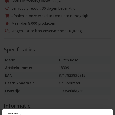
Gratis verzending vanaf €60,=
Eenvoudig retour, 30 dagen bedenktijd
Afhalen in onze winkel in Den Ham is mogelijk
Meer dan 8.000 producten
Vragen? Onze klantenservice helpt u graag
Specificaties
Merk:
Dutch Rose
Artikelnummer:
183091
EAN:
8717823830913
Beschikbaarheid:
Op voorraad
Levertijd:
1-3 werkdagen
Informatie
Bord plat 21,5cm licht grijs