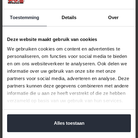
Klik hier voor de volledige collectie van Organic By Dutch Rose.
Toestemming
Details
Over
Zondagochtend is het uitgelezen moment om met de hele
familie te genieten van een heerlijk vers ontbijtje. En dit doe je
natuurlijk het liefste aan een prachtig gedekte tafel. Met deze
borden uit de Organic-verzameling van Dutch Rose Amsterdam
Deze website maakt gebruik van cookies
kun je heerlijk tafelen. Dat komt omdat Dutch Rose Amsterdam
We gebruiken cookies om content en advertenties te
ook wel bekend staat als ‘the art of the table’.
personaliseren, om functies voor social media te bieden
en om ons websiteverkeer te analyseren. Ook delen we
De borden hebben een diameter van 21,5 cm en zijn gemaakt
informatie over uw gebruik van onze site met onze
van hoogwaardig stoneware. Hierdoor hebben de borden de
partners voor social media, adverteren en analyse. Deze
kracht en duurzaamheid van porselein. Als extra voordeel kan dit
partners kunnen deze gegevens combineren met andere
bord gewoon in de magnetron en de vaatwasser.
informatie die u aan ze heeft verstrekt of die ze hebben
verzameld op basis van uw gebruik van hun services.
Reviews
Help ons en andere klanten door het schrijven van een review
Alles toestaan