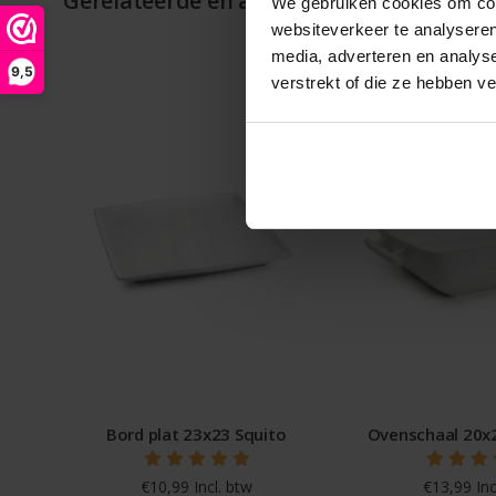
We gebruiken cookies om cont
websiteverkeer te analyseren
media, adverteren en analys
9,5
verstrekt of die ze hebben v
Bord plat 23x23 Squito
Ovenschaal 20x
€10,99 Incl. btw
€13,99 Inc