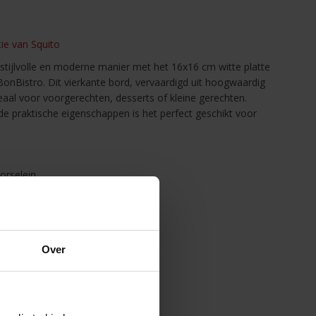
tie van Squito
stijlvolle en moderne manier met het 16x16 cm witte platte
 BonBistro. Dit vierkante bord, vervaardigd uit hoogwaardig
eaal voor voorgerechten, desserts of kleine gerechten.
de praktische eigenschappen is het perfect geschikt voor
orselein
Over
a