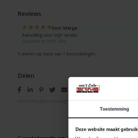
Reviews
Door Marga
Aanvulling voor mijn servies
Geplaatst op 10-01-2026
5
sterren op basis van
1
beoordelingen
Delen
Aan verlanglijst toevoegen
/
Toevoegen om te vergelijken
Toestemming
Deze website maakt gebruik
Gerelateerde en alternatieve producten