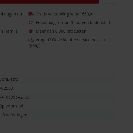
 14 dagen na
Gratis verzending vanaf €60,=
Eenvoudig retour, 30 dagen bedenktijd
en Ham is
Meer dan 8.000 producten
Vragen? Onze klantenservice helpt u
graag
BonBistro
702503
5410595542130
Op voorraad
1-3 werkdagen