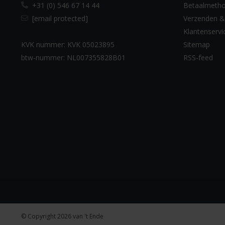
+31 (0) 546 67 14 44
Betaalmeth
[email protected]
Verzenden &
Klantenservi
KVK nummer: KVK 05023895
Sitemap
btw-nummer: NL007355828B01
RSS-feed
© Copyright 2026 van 't Ende