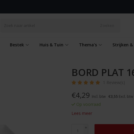
Zoeken
Bestek
Huis & Tuin
Thema's
Strijken 
BORD PLAT 1
1 Review(s)
€
4,29
Incl. btw
€3,55
Excl. btw
Op voorraad
Lees meer
+
-