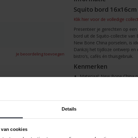
Squito bord 16x16cm
Klik hier voor de volledige collec
Presenteer je gerechten op een 
bord uit de Squito-collectie van
New Bone China porselein, is id
Dankzij het tijdloze ontwerp en 
Je beoordeling toevoegen
bistro’s, cafés én thuisgebruik.
Kenmerken
Materiaal: New Bone China p
Kleur: Wit
Vorm: Vierkant
Afmetingen: 16 x 16 cm
/
Afdrukken
Microgolfovenbestendig: Ja
Details
Vaatwasmachinebestendig: J
Voedselveilig: Ja
 van cookies