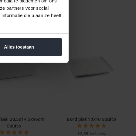
 media te bieden en om ons
ze partners voor social
nformatie die u aan ze heeft
Alles toestaan
haal 20,5x14,5xh6cm
Bord plat 10x10 Squito
Squito
€2,89 Incl. btw