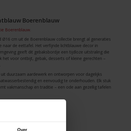
htblauw Boerenblauw
ctie Boerenblauw.
 Ø16 cm uit de Boerenblauw collectie brengt al generaties
e naar de eettafel. Het verfijnde lichtblauwe decor in
geving geeft dit gebaksbordje een tijdloze uitstraling die
k het voor ontbijt, gebak, desserts of kleine gerechten –
.
d uit duurzaam aardewerk en ontworpen voor dagelijks
vaatwasserbestendig en eenvoudig te onderhouden. Elk stuk
emt vakmanschap en traditie – een ode aan gezellig tafelen
auw
Over