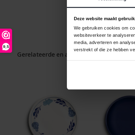
Deze website maakt gebruik
We gebruiken cookies om cont
websiteverkeer te analyseren
media, adverteren en analys
9,5
verstrekt of die ze hebben v
Gerelateerde en alternatieve producten