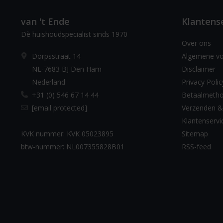
van 't Ende
Klantens
Dè huishoudspecialist sinds 1970
Over ons
Dorpsstraat 14
Algemene v
NL-7683 BJ Den Ham
Disclaimer
Nederland
Privacy Polic
+31 (0) 546 67 14 44
Betaalmeth
[email protected]
Verzenden &
Klantenservi
KVK nummer: KVK 05023895
Sitemap
btw-nummer: NL007355828B01
RSS-feed