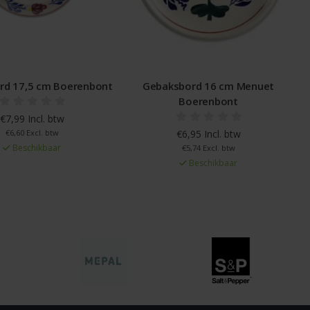
sbord 16 cm Menuet
Bord plat 21cm lichtblauw
K
Boerenbont
Boerenblauw
€6,95 Incl. btw
€9,49 Incl. btw
€5,74 Excl. btw
€7,84 Excl. btw
Beschikbaar
Beschikbaar