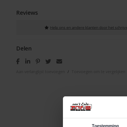
Reviews
Help ons en andere klanten door het schrij
Delen
Aan verlanglijst toevoegen
/
Toevoegen om te vergelijken
Toestemming