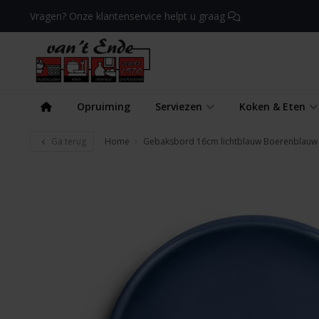
Vragen? Onze klantenservice helpt u graag
Opruiming
Serviezen
Koken & Eten
Ga terug
Home
Gebaksbord 16cm lichtblauw Boerenblauw