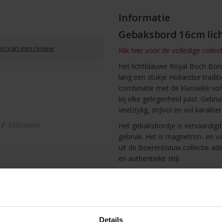
Informatie
Gebaksbord 16cm lic
ven van een review
Klik hier voor de volledige colle
Het lichtblauwe Royal Boch Bord
lang een stukje Hollandse traditi
combinatie met de klassieke vorm
bij elke gelegenheid past. Gebrui
veelzijdig, stijlvol en vol karakter
/
Afdrukken
Het gebaksbordje is vervaardig
gebruik. Het is magnetron- en 
uit de Boerenblauw collectie ad
en authentieke stijl.
Belangrijkste kenmerken:
Diameter: 16 cm
Model: plat gebaksbord
Design: Boerenblauw lichtbl
Details