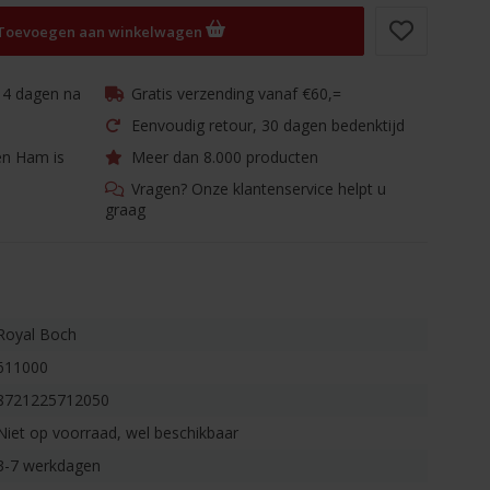
Toevoegen aan winkelwagen
 14 dagen na
Gratis verzending vanaf €60,=
Eenvoudig retour, 30 dagen bedenktijd
en Ham is
Meer dan 8.000 producten
Vragen? Onze klantenservice helpt u
graag
Royal Boch
611000
8721225712050
Niet op voorraad, wel beschikbaar
3-7 werkdagen