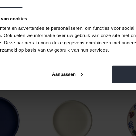
Materiaal: aardewerk
Magnetronbestendig
Vaatwasserbestendig
 van cookies
Niet ovenbestendig
Niet vriezerbestendig
ent en advertenties te personaliseren, om functies voor social
Geschikt voor gebak, ontbijt
. Ook delen we informatie over uw gebruik van onze site met on
e. Deze partners kunnen deze gegevens combineren met andere i
erzameld op basis van uw gebruik van hun services.
Aanpassen