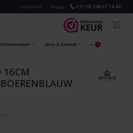
+31 (0) 546 67 14 44
Registreren
|
Inloggen
0
& Schoonmaken
Mooi & Gezond
 16CM
 BOERENBLAUW
kbaar