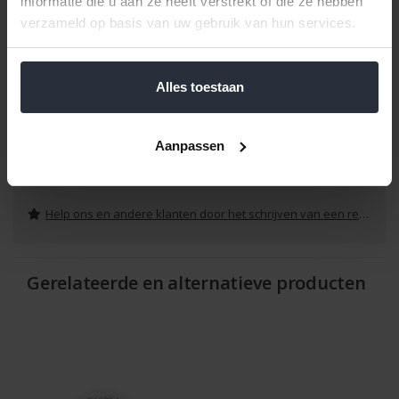
informatie die u aan ze heeft verstrekt of die ze hebben
Lengte: 14 cm
verzameld op basis van uw gebruik van hun services.
Breedte: 23,5 cm
Hoogte: 3,9 cm
Inhoud: 22 cl
Alles toestaan
Vaatwasbestendig: Ja
Voedselveilig: Ja
Aanpassen
Reviews
Help ons en andere klanten door het schrijven van een review
Gerelateerde en alternatieve producten