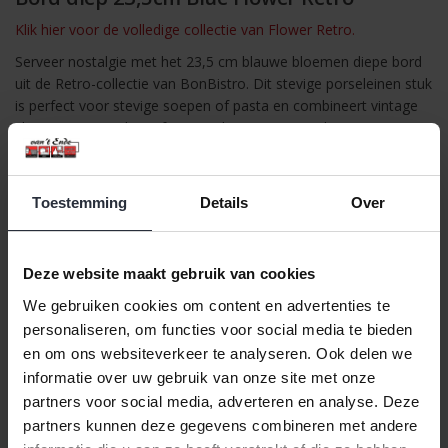
Klik hier voor de volledige collectie van Flower Retro.
Serveer nostalgie met het 23,5 cm blauwe bloemen diepe bord
uit de Retro-collectie van BonBistro. Dit stevige porseleinen stuk
is perfect voor stevige soepen of pasta en combineert vintage
charme met moderne functionaliteit. Een onmisbaar item voor
drukke bistro's en cafés.
De Retro-collectie van BonBistro voegt karakter en warmte toe
Toestemming
Details
Over
aan elk tafelmoment. Met meerdere stijlvolle varianten biedt de
collectie een speelse knipoog naar het verleden, zonder
concessies te doen aan kwaliteit of duurzaamheid. Geschikt
voor intensief gebruik in bistro’s, cateringservices en andere
Deze website maakt gebruik van cookies
horecazaken.
We gebruiken cookies om content en advertenties te
Retro-collectie van BonBistro
personaliseren, om functies voor social media te bieden
en om ons websiteverkeer te analyseren. Ook delen we
Deze porseleinen lijn combineert vintage flair met hedendaagse
informatie over uw gebruik van onze site met onze
functionaliteit en is perfect voor wie sfeer en stijl wil toevoegen
aan de dagelijkse tafelsetting.
partners voor social media, adverteren en analyse. Deze
partners kunnen deze gegevens combineren met andere
Specificaties