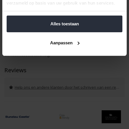
verzameld op basis van uw gebruik van hun services.
Klik hier voor de volledige collectie van Boerenbont.
Bestaat uit:
1x Theepot 1.2L Zeeland
Alles toestaan
4x Kopje 19 cl Audrey
4x Schotel Audrey
Aanpassen
Alle onderdelen zijn handgeschilderd, gemaakt van aardewerk
en vaatwasserbestendig.
Reviews
Help ons en andere klanten door het schrijven van een review