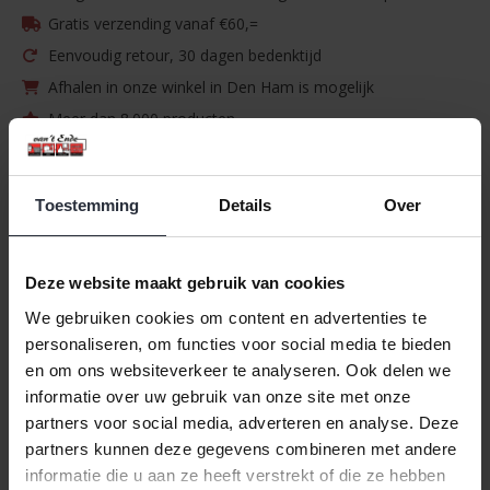
Gratis verzending vanaf €60,=
Eenvoudig retour, 30 dagen bedenktijd
Afhalen in onze winkel in Den Ham is mogelijk
Meer dan 8.000 producten
Vragen? Onze klantenservice helpt u graag
Toestemming
Details
Over
Specificaties
Merk:
Boerenbont
Deze website maakt gebruik van cookies
EAN:
8717823822741
We gebruiken cookies om content en advertenties te
Beschikbaarheid:
Op voorraad
personaliseren, om functies voor social media te bieden
en om ons websiteverkeer te analyseren. Ook delen we
Levertijd:
1-3 werkdagen
informatie over uw gebruik van onze site met onze
partners voor social media, adverteren en analyse. Deze
Informatie
partners kunnen deze gegevens combineren met andere
Boerenbont 9 dlg Theeservies
informatie die u aan ze heeft verstrekt of die ze hebben