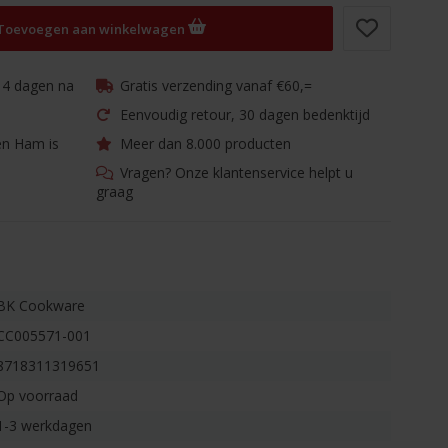
Toevoegen aan winkelwagen
 14 dagen na
Gratis verzending vanaf €60,=
Eenvoudig retour, 30 dagen bedenktijd
en Ham is
Meer dan 8.000 producten
Vragen? Onze klantenservice helpt u
graag
BK Cookware
CC005571-001
8718311319651
Op voorraad
1-3 werkdagen