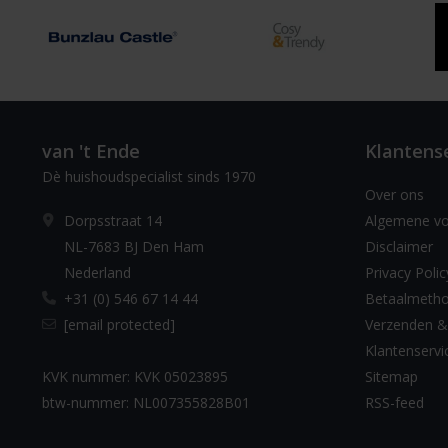
van 't Ende
Klantens
Dè huishoudspecialist sinds 1970
Over ons
Dorpsstraat 14
Algemene v
NL-7683 BJ Den Ham
Disclaimer
Nederland
Privacy Polic
+31 (0) 546 67 14 44
Betaalmeth
[email protected]
Verzenden &
Klantenservi
KVK nummer: KVK 05023895
Sitemap
btw-nummer: NL007355828B01
RSS-feed