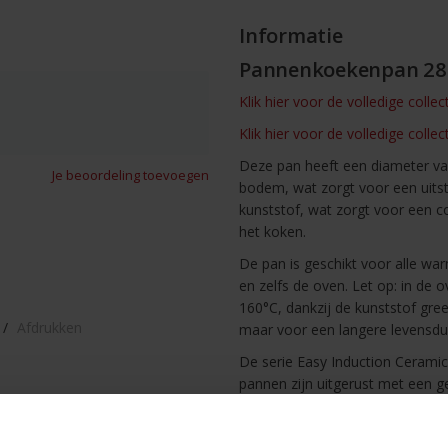
Informatie
Pannenkoekenpan 28c
Klik hier voor de volledige colle
Klik hier voor de volledige coll
Deze pan heeft een diameter va
Je beoordeling toevoegen
bodem, wat zorgt voor een uits
kunststof, wat zorgt voor een c
het koken.
De pan is geschikt voor alle war
en zelfs de oven. Let op: in de
160°C, dankzij de kunststof gr
/
Afdrukken
maar voor een langere levensd
De serie Easy Induction Ceramic
pannen zijn uitgerust met een 
en PFOA. Deze antiaanbaklaag m
kan deze laag hogere temperatur