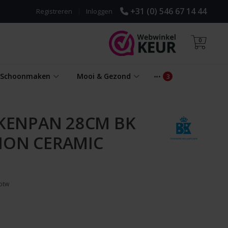
+31 (0) 546 67 14 44
Registreren
|
Inloggen
0
& Schoonmaken
Mooi & Gezond
ENPAN 28CM BK
ION CERAMIC
 btw