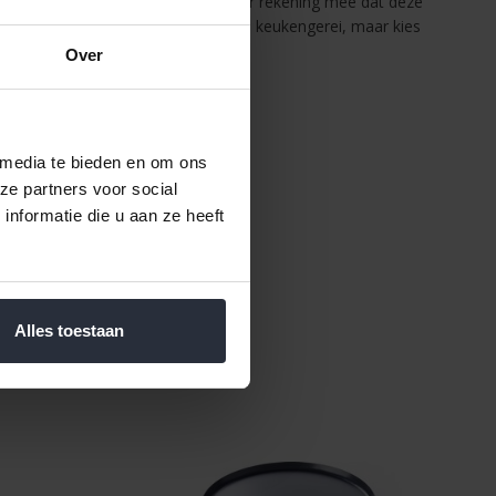
e vaak maar tot 260°C gaan. Houd er rekening mee dat deze
ig is; gebruik daarom geen metalen keukengerei, maar kies
s en gardes.
Over
onnen
ondering van de oven tot 160°C
 media te bieden en om ons
OA
ze partners voor social
nformatie die u aan ze heeft
Alles toestaan