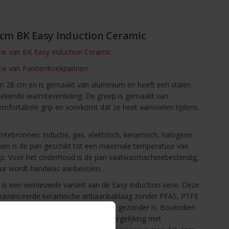
m BK Easy Induction Ceramic
ctie van BK Easy Induction Ceramic.
ectie van Pannenkoekpannen.
n 28 cm en is gemaakt van aluminium en heeft een stalen
tekende warmteverdeling. De greep is gemaakt van
omfortabele grip en voorkomt dat ze heet aanvoelen tijdens
mtebronnen: inductie, gas, elektrisch, keramisch, halogeen
 oven is de pan geschikt tot een maximale temperatuur van
eep. Voor het onderhoud is de pan vaatwasmachinebestendig,
uur wordt handwas aanbevolen.
 is een vernieuwde variant van de Easy Induction-serie. Deze
geavanceerde keramische antiaanbaklaag zonder PFAS, PTFE
aakt vetarm bakken mogelijk, wat gezonder is. Bovendien
en weerstaan, tot wel 450°C, in vergelijking met