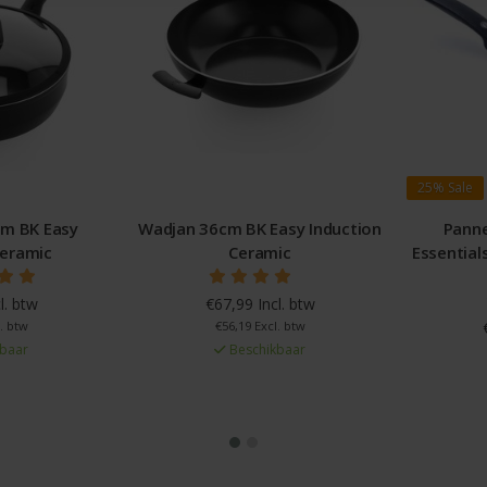
25%
Sale
6cm BK Easy Induction
Pannenkoekenpan 28cm
P
Ceramic
Essentials GreenPan Ceramische
coating
67,99 Incl. btw
€56,19 Excl. btw
€29,92 Incl. btw
Beschikbaar
€24,74 Excl. btw
Beschikbaar