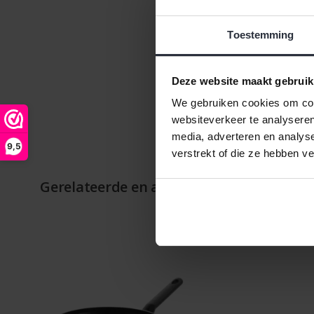
Toestemming
Deze website maakt gebruik
We gebruiken cookies om cont
websiteverkeer te analyseren
media, adverteren en analys
9,5
verstrekt of die ze hebben v
Gerelateerde en alternatieve producten