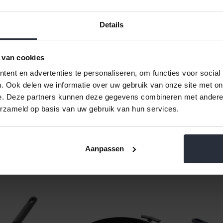
traditionele antiaanbaklagen di
antiaanbaklaag niet krasbestend
voor houten of kunststof spatel
Details
Kenmerken:
Geschikt voor alle warmtebr
 van cookies
Geschikt tot 450°C, met uitz
ent en advertenties te personaliseren, om functies voor social
Bevat geen PFAS, PTFE, PF
. Ook delen we informatie over uw gebruik van onze site met on
Geschikt voor vetarm bakken
e. Deze partners kunnen deze gegevens combineren met andere i
Vaatwasserbestendig
erzameld op basis van uw gebruik van hun services.
Aanpassen