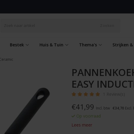
Zoeken
Bestek
Huis & Tuin
Thema's
Strijken 
Ceramic
PANNENKOEK
EASY INDUCT
1 Review(s)
€
41,99
Incl. btw
€34,70
Excl.
Op voorraad
Lees meer