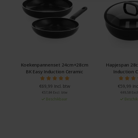
t 24cm+28cm
Hapjespan 28cm BK Easy
Wadjan 3
on Ceramic
Induction Ceramic
l. btw
€59,99 Incl. btw
€
. btw
€49,58 Excl. btw
baar
Beschikbaar