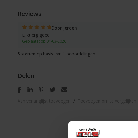
Reviews
Door Jeroen
Lijkt erg goed
Geplaatst op 01-03-2026
5
sterren op basis van
1
beoordelingen
Delen
Aan verlanglijst toevoegen
/
Toevoegen om te vergelijken