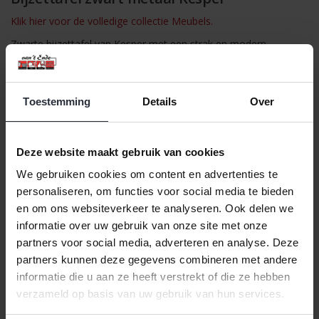
Klik hier voor de volledige collectie Meubels.
Zwarte bijzettafel van Kesper met een strak en modern
ontwerp. De ronde bovenkant heeft de vorm van een dienblad
met een iets opstaande rand, waardoor spullen zoals glazen,
afstandsbedieningen of decoratie beter blijven staan en minder
Toestemming
Details
Over
snel verschuiven.
Het dienblad is uitneembaar, wat handig is bij het schoonmaken
of serveren. Dankzij het metalen frame met vier stevige poten
Deze website maakt gebruik van cookies
staat de tafel stabiel en past hij makkelijk in de woonkamer,
We gebruiken cookies om content en advertenties te
slaapkamer of naast een fauteuil.
personaliseren, om functies voor social media te bieden
Door het compacte formaat is deze bijzettafel ideaal voor
en om ons websiteverkeer te analyseren. Ook delen we
dagelijks gebruik en eenvoudig te combineren met verschillende
informatie over uw gebruik van onze site met onze
interieurstijlen.
partners voor social media, adverteren en analyse. Deze
Specificaties:
partners kunnen deze gegevens combineren met andere
Diameter: 47 cm
informatie die u aan ze heeft verstrekt of die ze hebben
Hoogte: 50 cm
verzameld op basis van uw gebruik van hun services.
Materiaal: Metaal