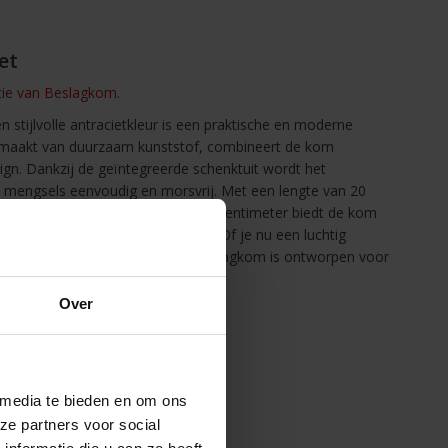
et
ctie van Beslagkom.
n stijlvolle antracietkleur is een praktische en moderne
emaakt van duurzaam kunststof, combineert de kom
sign. Dankzij de geïntegreerde schenktuit wordt het
e mengsels eenvoudig en morsvrij. Met een lengte van 20
 centimeter en een hoogte van 14 centimeter biedt de kom
l te mengen, kloppen of roeren. Of je nu een luchtig
en voor een saus mengt, deze beslagkom is ontworpen voor
in de hand.
Over
 media te bieden en om ons
ze partners voor social