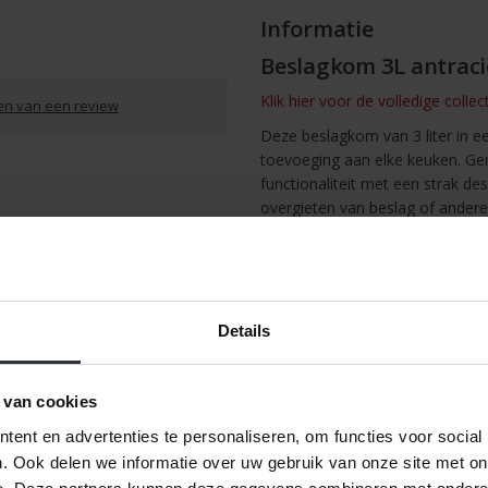
Informatie
Beslagkom 3L antraci
Klik hier voor de volledige colle
ven van een review
Deze beslagkom van 3 liter in ee
toevoeging aan elke keuken. G
functionaliteit met een strak de
overgieten van beslag of ander
centimeter, een breedte van 24
voldoende ruimte om comfortabe
/
Afdrukken
cakebeslag maakt of ingrediënt
dagelijks gebruik en ligt prettig 
Details
 van cookies
ent en advertenties te personaliseren, om functies voor social
. Ook delen we informatie over uw gebruik van onze site met on