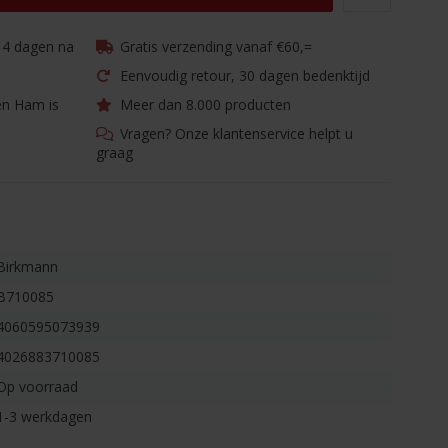
 14 dagen na
Gratis verzending vanaf €60,=
Eenvoudig retour, 30 dagen bedenktijd
en Ham is
Meer dan 8.000 producten
Vragen? Onze klantenservice helpt u
graag
Birkmann
B710085
4060595073939
4026883710085
Op voorraad
1-3 werkdagen