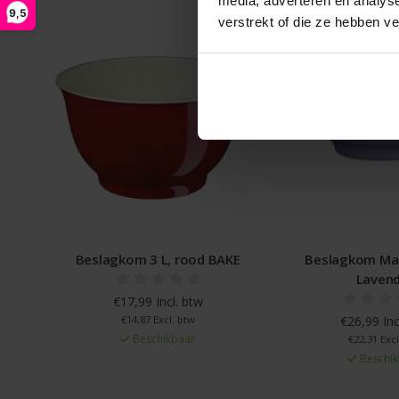
media, adverteren en analys
9,5
verstrekt of die ze hebben v
Beslagkom 3 L, rood BAKE
Beslagkom Margrethe 3L
Lavender
€17,99 Incl. btw
€14,87 Excl. btw
€26,99 Incl. btw
Beschikbaar
€22,31 Excl. btw
Beschikbaar