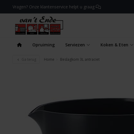
Vragen? Onze klantenservice helpt u graag
Opruiming
Serviezen
Koken & Eten
Ga terug
Home
Beslagkom 3L antraciet