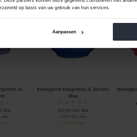
e. Deze partners kunnen deze gegevens combineren met andere i
erzameld op basis van uw gebruik van hun services.
Aanpassen
Beslagkom Margrethe 2L Electric
Beslagkom Margret
Blue
€26,99 Incl.
€21,99 Incl. btw
€22,31 Excl. 
Beschikba
€18,17 Excl. btw
Beschikbaar