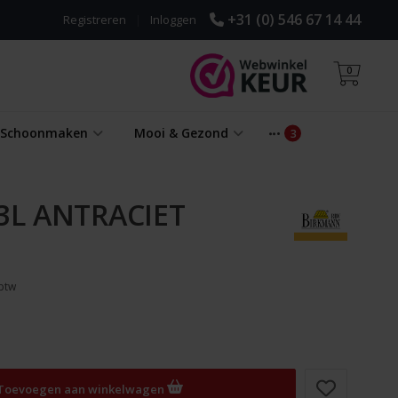
+31 (0) 546 67 14 44
Registreren
|
Inloggen
0
& Schoonmaken
Mooi & Gezond
L ANTRACIET
 btw
Toevoegen aan winkelwagen