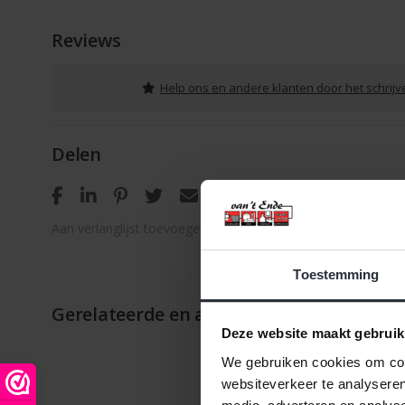
Reviews
Help ons en andere klanten door het schrij
Delen
Aan verlanglijst toevoegen
/
Toevoegen om te vergelijken
Toestemming
Gerelateerde en alternatieve producten
Deze website maakt gebruik
We gebruiken cookies om cont
websiteverkeer te analyseren