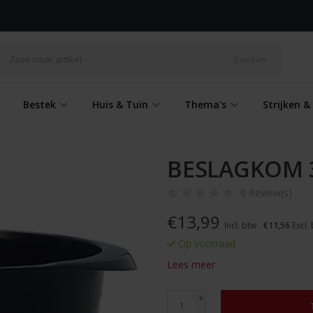
Zoeken
Bestek
Huis & Tuin
Thema's
Strijken 
BESLAGKOM 3
0 Review(s)
€
13,99
Incl. btw
€11,56
Excl.
Op voorraad
Lees meer
+
-