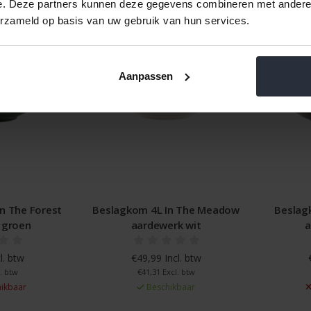
e. Deze partners kunnen deze gegevens combineren met andere i
erzameld op basis van uw gebruik van hun services.
Aanpassen
 The Forest
Beslagkom 4L In The Meadow
Beslagko
roen
aardewerk wit
aa
 btw
€49,99 Incl. btw
€4
btw
€41,31 Excl. btw
€
kbaar
Beschikbaar
N