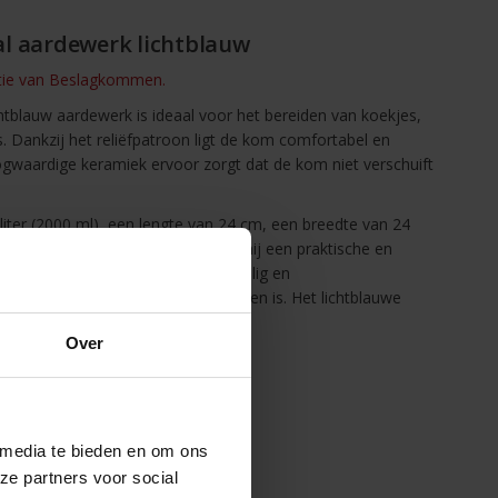
l aardewerk lichtblauw
ectie van Beslagkommen.
htblauw aardewerk is ideaal voor het bereiden van koekjes,
. Dankzij het reliëfpatroon ligt de kom comfortabel en
oogwaardige keramiek ervoor zorgt dat de kom niet verschuift
iter (2000 ml), een lengte van 24 cm, een breedte van 24
n gewicht van 1,03 kg, waardoor hij een praktische en
keuken. De beslagkom is voedselveilig en
oor hij eenvoudig schoon te maken is. Het lichtblauwe
e uitstraling aan je keuken.
Over
 media te bieden en om ons
ze partners voor social