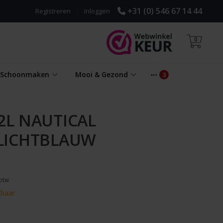
+31 (0) 546 67 14 44
Registreren
|
Inloggen
0
& Schoonmaken
Mooi & Gezond
2L NAUTICAL
LICHTBLAUW
 btw
kbaar