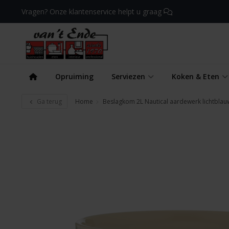
Vragen? Onze klantenservice helpt u graag
Opruiming
Serviezen
Koken & Eten
Ga terug
Home
Beslagkom 2L Nautical aardewerk lichtblau