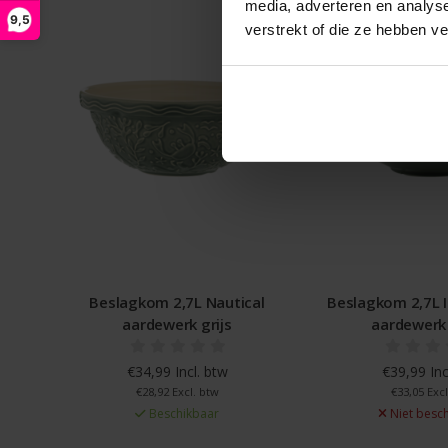
media, adverteren en analys
9,5
verstrekt of die ze hebben v
Beslagkom 2,7L Nautical
Beslagkom 2,7L In
aardewerk grijs
aardewerk g
€34,99 Incl. btw
€39,99 Incl.
€28,92 Excl. btw
€33,05 Excl. 
Beschikbaar
Niet beschi