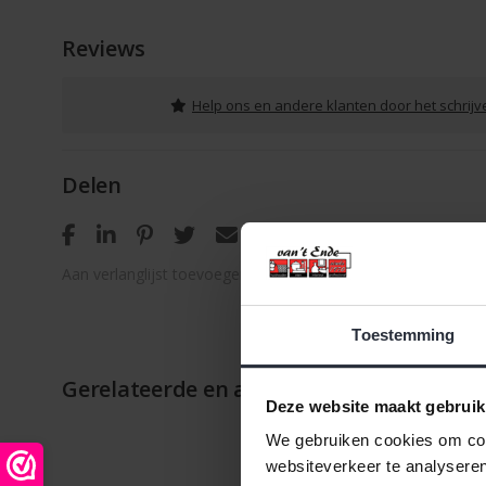
Reviews
Help ons en andere klanten door het schrij
Delen
Aan verlanglijst toevoegen
/
Toevoegen om te vergelijken
Toestemming
Gerelateerde en alternatieve producten
Deze website maakt gebruik
We gebruiken cookies om cont
websiteverkeer te analyseren