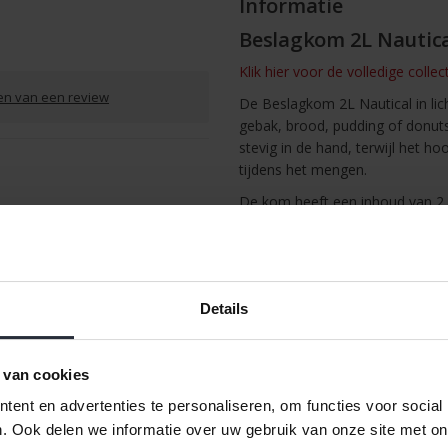
Informatie
Beslagkom 2L Nautica
Klik hier voor de volledige coll
ven van een review
De Beslagkom 2L Nautical in lic
gebak, brood, pudding of donuts
stevig in de hand, terwijl het h
tijdens het mengen.
De kom heeft een inhoud van 2 l
cm, een hoogte van 11 cm en ee
stabiele toevoeging is aan elke 
/
Afdrukken
vaatwasmachinebestendig, waard
design geeft een frisse, stijlvoll
Details
 van cookies
ent en advertenties te personaliseren, om functies voor social
. Ook delen we informatie over uw gebruik van onze site met on