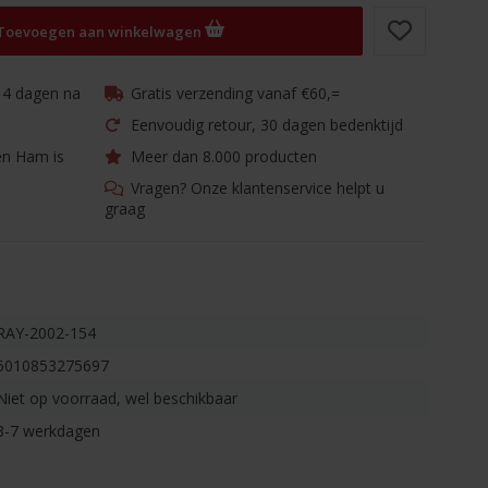
Toevoegen aan winkelwagen
 14 dagen na
Gratis verzending vanaf €60,=
Eenvoudig retour, 30 dagen bedenktijd
en Ham is
Meer dan 8.000 producten
Vragen? Onze klantenservice helpt u
graag
RAY-2002-154
5010853275697
Niet op voorraad, wel beschikbaar
3-7 werkdagen