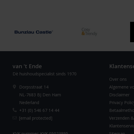
van 't Ende
Klantens
Dè huishoudspecialist sinds 1970
Over ons
Dorpsstraat 14
Algemene v
NL-7683 BJ Den Ham
Disclaimer
Nederland
Privacy Polic
+31 (0) 546 67 14 44
Betaalmeth
[email protected]
Verzenden &
Klantenservi
KVK nummer: KVK 05023895
Sitemap