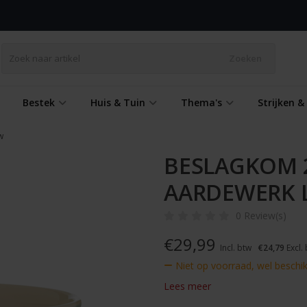
Zoeken
Bestek
Huis & Tuin
Thema's
Strijken 
w
BESLAGKOM 
AARDEWERK 
0 Review(s)
€
29,99
Incl. btw
€24,79
Excl.
Niet op voorraad, wel beschi
Lees meer