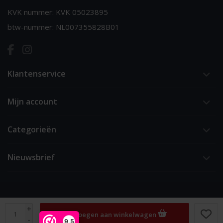
KVK nummer: KVK 05023895
btw-nummer: NL007355828B01
Klantenservice
Mijn account
Categorieën
Nieuwsbrief
+
Toevoegen aan winkelwagen
© Copyright 2026 van 't Ende
-
9,5