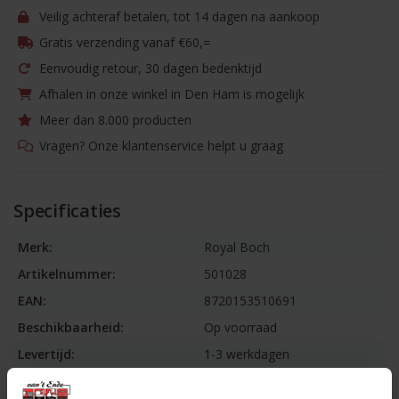
Veilig achteraf betalen, tot 14 dagen na aankoop
Gratis verzending vanaf €60,=
Eenvoudig retour, 30 dagen bedenktijd
Afhalen in onze winkel in Den Ham is mogelijk
Meer dan 8.000 producten
Vragen? Onze klantenservice helpt u graag
Specificaties
Merk:
Royal Boch
Artikelnummer:
501028
EAN:
8720153510691
Beschikbaarheid:
Op voorraad
Levertijd:
1-3 werkdagen