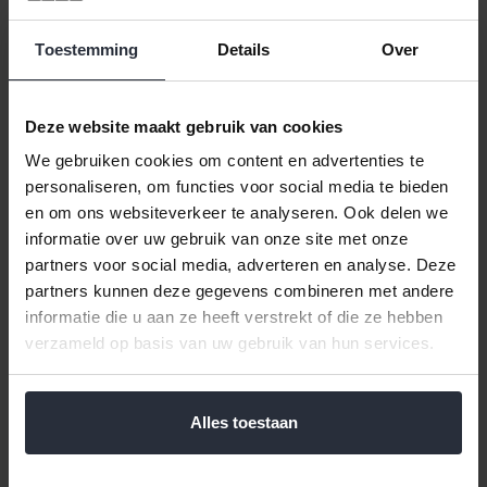
Informatie
Kom 20cm Kitchen
Toestemming
Details
Over
Klik hier voor de volledige collectie Kitchen Royal Boch.
Less is more! Het tijdloze design en de zachte crèmekleur
Deze website maakt gebruik van cookies
zorgen ervoor dat dit servies al decennia lang op elke tafel en in
We gebruiken cookies om content en advertenties te
elk interieur staat. Eigentijds en stijlvol, maar toch duurzaam
genoeg voor dagelijks gebruik. Deze Kitchen kom 20cm is
personaliseren, om functies voor social media te bieden
perfect te gebruiken voor het serveren van avondeten of te
en om ons websiteverkeer te analyseren. Ook delen we
gebruiken als beslagkom. Combineer deze kom met de andere
informatie over uw gebruik van onze site met onze
stukken uit de collectie en creër een dagelijkse eenvoud op tafel
partners voor social media, adverteren en analyse. Deze
met de tijdloze Kitchen collectie.
partners kunnen deze gegevens combineren met andere
informatie die u aan ze heeft verstrekt of die ze hebben
Reviews
verzameld op basis van uw gebruik van hun services.
Help ons en andere klanten door het schrijven van een review
Alles toestaan