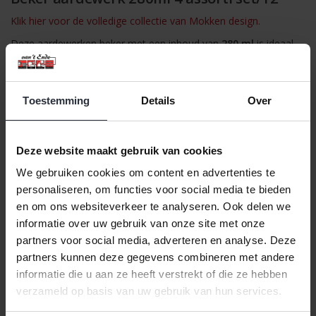
Klik hier voor de volledige collectie van Mokken design.
Deze aardewerken beker met een inhoud van
280 ml
is ideaal
voor koffie, thee of andere warme dranken. Dankzij de licht
onregelmatige vorm en het gebruik van reactieve glazuur heeft
iedere beker een unieke en ambachtelijke uitstraling.
Toestemming
Details
Over
De bekers zijn uitgevoerd in vier varianten met een subtiele
kleurensplash in crème, blauwgroen, geel of paars op een witte
basis. Hierdoor is geen enkele beker precies hetzelfde en
Deze website maakt gebruik van cookies
ontstaat er een speels en levendig geheel in elke set.
We gebruiken cookies om content en advertenties te
Deze set bestaat uit
12 stuks
, geleverd in assorti kleuren.
personaliseren, om functies voor social media te bieden
Tijdens het afrekenen kunt u een kleurvoorkeur aangeven, maar
en om ons websiteverkeer te analyseren. Ook delen we
levering is afhankelijk van de beschikbare voorraad en kan niet
informatie over uw gebruik van onze site met onze
worden gegarandeerd.
partners voor social media, adverteren en analyse. Deze
Specificaties:
partners kunnen deze gegevens combineren met andere
Inhoud: 280 ml
informatie die u aan ze heeft verstrekt of die ze hebben
Materiaal: aardewerk (faience)
verzameld op basis van uw gebruik van hun services.
Diameter: 8 cm