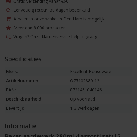
Gratis verzending vanaf €60,=
Eenvoudig retour, 30 dagen bedenktijd
Afhalen in onze winkel in Den Ham is mogelijk
Meer dan 8.000 producten
Vragen? Onze klantenservice helpt u graag
Specificaties
Merk:
Excellent Houseware
Artikelnummer:
Q75102880-12
EAN:
8721461040146
Beschikbaarheid:
Op voorraad
Levertijd:
1-3 werkdagen
Informatie
Beker aardewerk 280ml 4 assorti set/12