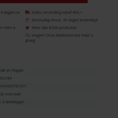
 14 dagen na
Gratis verzending vanaf €60,=
Eenvoudig retour, 30 dagen bedenktijd
en Ham is
Meer dan 8.000 producten
Vragen? Onze klantenservice helpt u
graag
Salt en Pepper
802184
5410595761371
Op voorraad
1-3 werkdagen