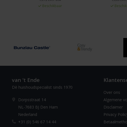
Beschikbaar
Beschik
van 't Ende
Klantens
Dè huishoudspecialist sinds 1970
Over ons
Dorpsstraat 14
Algemene v
NL-7683 BJ Den Ham
Disclaimer
Nederland
Privacy Polic
+31 (0) 546 67 14 44
Betaalmeth