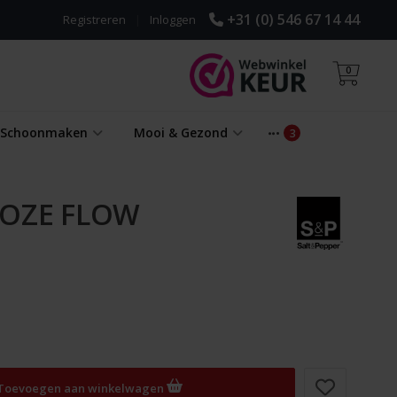
+31 (0) 546 67 14 44
Registreren
|
Inloggen
0
& Schoonmaken
Mooi & Gezond
ROZE FLOW
Toevoegen aan winkelwagen