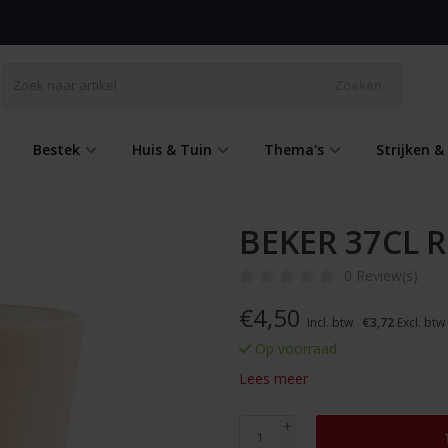
Zoeken
Bestek
Huis & Tuin
Thema's
Strijken 
BEKER 37CL 
0 Review(s)
€
4,50
Incl. btw
€3,72
Excl. btw
Op voorraad
Lees meer
+
-