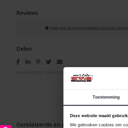
Reviews
Help ons en andere klanten door het schrij
Delen
Aan verlanglijst toevoegen
/
Toevoegen om te vergelijken
Toestemming
Deze website maakt gebruik
Gerelateerde en alternatieve producten
We gebruiken cookies om cont