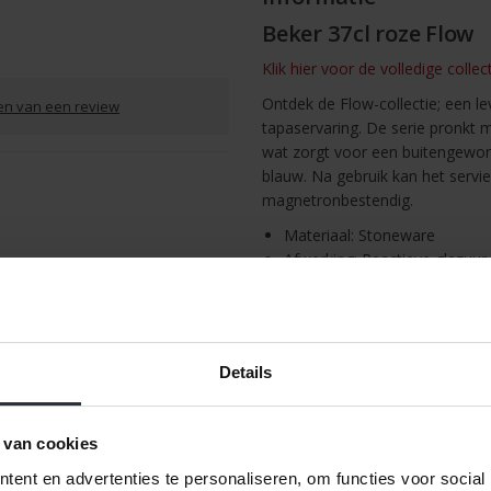
Beker 37cl roze Flow
Klik hier voor de volledige collec
Ontdek de Flow-collectie; een le
ven van een review
tapaservaring. De serie pronkt 
wat zorgt voor een buitengewone 
blauw. Na gebruik kan het servi
magnetronbestendig.
Materiaal: Stoneware
Afwerking: Reactieve glazuur
/
Afdrukken
Gebruik: Vaatwasmachine bes
Afmetingen: 11 x 9 cm (Hxø)
Inhoud: 0,37 liter
Details
Let op! De kleur kan afwijken va
glazuur.
 van cookies
ent en advertenties te personaliseren, om functies voor social