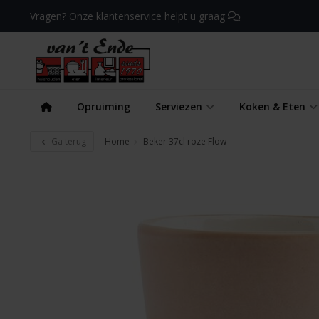
Vragen? Onze klantenservice helpt u graag
Opruiming
Serviezen
Koken & Eten
Ga terug
Home
Beker 37cl roze Flow