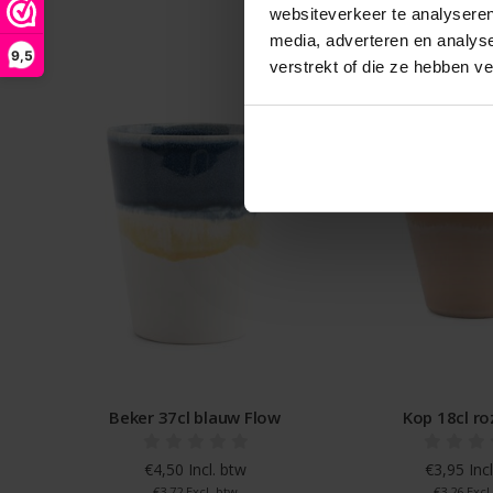
websiteverkeer te analyseren
media, adverteren en analys
9,5
verstrekt of die ze hebben v
Beker 37cl blauw Flow
Kop 18cl ro
€4,50 Incl. btw
€3,95 Incl
€3,72 Excl. btw
€3,26 Excl