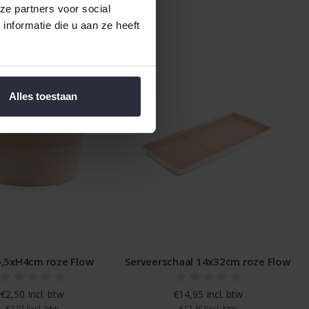
ze partners voor social
nformatie die u aan ze heeft
Alles toestaan
,5xH4cm roze Flow
Serveerschaal 14x32cm roze Flow
€2,50 Incl. btw
€14,95 Incl. btw
€2,07 Excl. btw
€12,36 Excl. btw