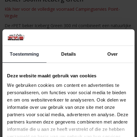
Klik hier voor de volledige voorraad Campingservies Point-
Virgule
De rPET beker Iceberg Green 300 ml combineert een natuurlijke
uitstraling met een duurzame keuze. Deze beker is gemaakt van
gerecyclede PET-flessen en is ideaal voor dagelijks gebruik.
Dankzij het tijdloze design past hij in iedere keuken, tuin of
campinguitrusting. De beker is licht, stevig en eenvoudig schoon
Toestemming
Details
Over
te maken.
Specificaties
Deze website maakt gebruik van cookies
Kleur: Iceberg Green
We gebruiken cookies om content en advertenties te
Inhoud: 300 ml
Materiaal: rPET (gerecycled PET van plastic flessen)
personaliseren, om functies voor social media te bieden
Voedselveilig: Ja
en om ons websiteverkeer te analyseren. Ook delen we
BPA-vrij: Ja
informatie over uw gebruik van onze site met onze
Warmtebestendig: Tot 100°C
partners voor social media, adverteren en analyse. Deze
Vriezerbestendig: Ja
partners kunnen deze gegevens combineren met andere
Vaatwasserbestendig: Ja
informatie die u aan ze heeft verstrekt of die ze hebben
Magnetronbestendig: Nee
verzameld op basis van uw gebruik van hun services.