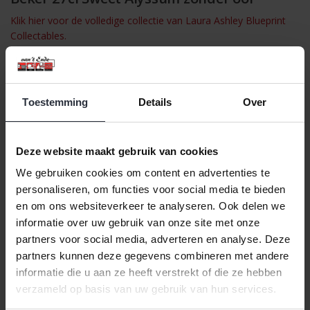
Klik hier voor de volledige collectie van Laura Ashley Blueprint
Collectables.
Begin je dag gezond met een smoothie uit deze stijlvolle 27 cl
beker van Laura Ashley. Ideaal voor een lichte start van de dag,
zonder dat je meteen een hele liter hoeft te drinken.
Toestemming
Details
Over
Deze mok maakt deel uit van de Blueprint Collectables, een
servieslijn gebaseerd op Laura Ashley's eerste ontwerpen uit de
jaren vijftig. De blauwwitte dessins zijn tijdloos en perfect te
Deze website maakt gebruik van cookies
combineren met andere onderdelen uit de collectie.
We gebruiken cookies om content en advertenties te
Kenmerken
personaliseren, om functies voor social media te bieden
Design: Sweet Alyssum
en om ons websiteverkeer te analyseren. Ook delen we
Materiaal: Porselein
informatie over uw gebruik van onze site met onze
Inhoud: 27 cl
partners voor social media, adverteren en analyse. Deze
Vaatwasmachinebestendig: Ja
partners kunnen deze gegevens combineren met andere
Magnetronbestendig: Ja
informatie die u aan ze heeft verstrekt of die ze hebben
Oor: Zonder
verzameld op basis van uw gebruik van hun services.
Een perfecte mok voor smoothies, koffie of thee, ideaal voor