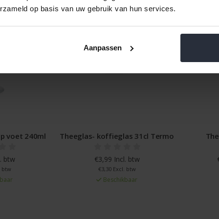
erzameld op basis van uw gebruik van hun services.
Aanpassen
op voet 240ml
Theeglas- koffieglas 31cl Termo
The
. btw
€3,99 Incl. btw
. btw
€3,30 Excl. btw
baar
Beschikbaar