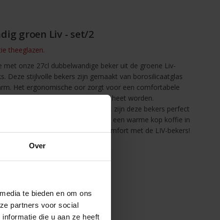
ig groen Liv - set/2
tie theeglazen.
je met onze 27cl dubbelwandige beker uit de groene Liv-
ks. Deze stijlvolle bekers zijn gemaakt van borosilicaatglas
arm. Het ergonomische oor zorgt voor een comfortabele
 ontwerp voorkomt dat je handen te heet worden.
en van het komende winterseizoen, zijn deze bekers perfect
ke gelegenheid, of het nu gaat om een warme kop koffie in
 in de avond. Geniet van stijl én comfort met de LIV-bekers!
Over
 media te bieden en om ons
ze partners voor social
nformatie die u aan ze heeft