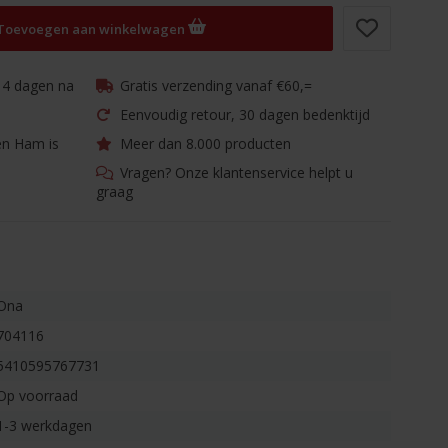
Toevoegen aan winkelwagen
 14 dagen na
Gratis verzending vanaf €60,=
Eenvoudig retour, 30 dagen bedenktijd
en Ham is
Meer dan 8.000 producten
Vragen? Onze klantenservice helpt u
graag
Ona
704116
5410595767731
Op voorraad
1-3 werkdagen