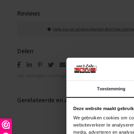
Reviews
Help ons en andere klanten door het schrij
Delen
Aan verlanglijst toevoegen
/
Toevoegen om te vergelijken
Toestemming
Gerelateerde en alternatieve producten
Deze website maakt gebruik
We gebruiken cookies om cont
websiteverkeer te analyseren
media, adverteren en analys