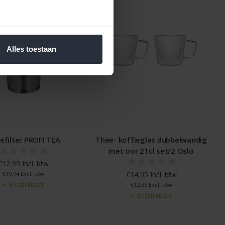
Alles toestaan
efilter PROFI TEA
Thee- koffieglas dubbelwandig
met oor 21cl set/2 Oslo
€12,99 Incl. btw
€10,74 Excl. btw
€14,95 Incl. btw
Beschikbaar
€12,36 Excl. btw
Beschikbaar