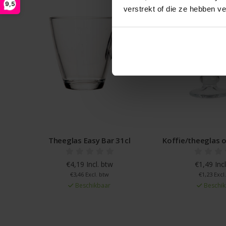
9,5
verstrekt of die ze hebben v
Theeglas Easy Bar 31cl
Koffie/theeglas 
€4,19 Incl. btw
€1,49 Incl
€3,46 Excl. btw
€1,23 Excl
Beschikbaar
Beschik