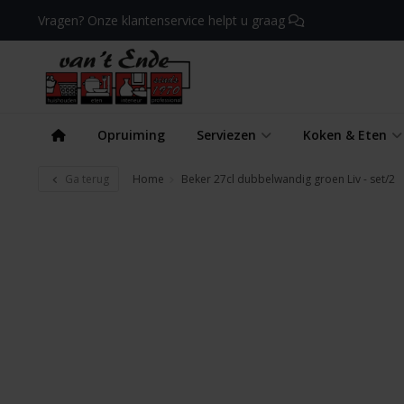
Vragen? Onze klantenservice helpt u graag
Opruiming
Serviezen
Koken & Eten
Ga terug
Home
Beker 27cl dubbelwandig groen Liv - set/2