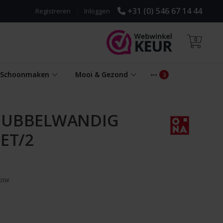
+31 (0) 546 67 14 44
Registreren
|
Inloggen
0
& Schoonmaken
Mooi & Gezond
 DUBBELWANDIG
SET/2
 btw