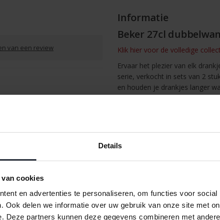
Informatie
Beker 27cl dubbelwand
ven van een review
Klik hier voor de volledige collec
Ervaar het plezier van elk drank
serie, verkocht in sets van 2 stu
en houden je drankjes langer w
grip, terwijl het dubbelwandige
Geïnspireerd door de trendkleur
om te mixen en matchen voor el
/
Afdrukken
de ochtend of thee met vrienden
Details
 van cookies
ent en advertenties te personaliseren, om functies voor social
. Ook delen we informatie over uw gebruik van onze site met on
e. Deze partners kunnen deze gegevens combineren met andere i