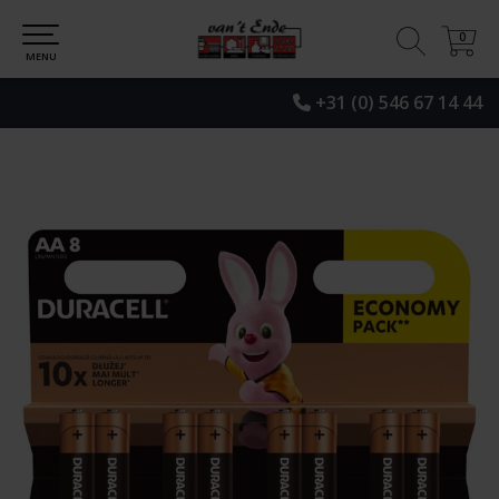
0
0
MENU
+31 (0) 546 67 14 44