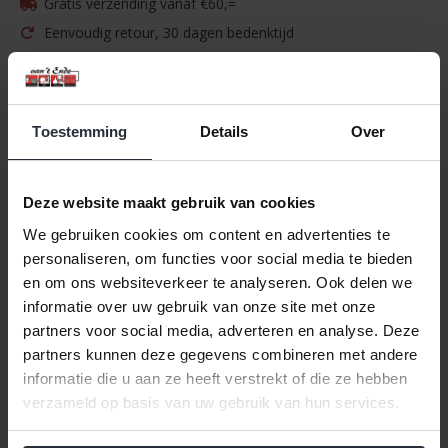
Gratis verzending vanaf €60,=
Eenvoudig retour, 30 dagen bedenktijd
Afhalen in onze winkel in Den Ham is mogelijk
Meer dan 8.000 producten
Vragen? Onze klantenservice helpt u graag
Toestemming
Details
Over
Specificaties
Deze website maakt gebruik van cookies
Merk:
Duracell
We gebruiken cookies om content en advertenties te
personaliseren, om functies voor social media te bieden
Artikelnummer:
DBAA8
en om ons websiteverkeer te analyseren. Ook delen we
EAN:
5000394159990
informatie over uw gebruik van onze site met onze
Beschikbaarheid:
Op voorraad
partners voor social media, adverteren en analyse. Deze
Levertijd:
1-3 werkdagen
partners kunnen deze gegevens combineren met andere
informatie die u aan ze heeft verstrekt of die ze hebben
verzameld op basis van uw gebruik van hun services.
Informatie
Actie verpakking Batterij Duracell Plus AA