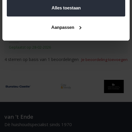
set á 8 stuks
Alles toestaan
Reviews
Aanpassen
Door Hans
...........
Geplaatst op 28-02-2026
4
sterren op basis van
1
beoordelingen
Je beoordeling toevoegen
van 't Ende
Dè huishoudspecialist sinds 1970