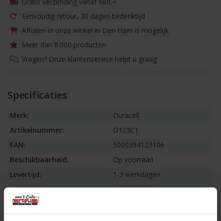
Gratis verzending vanaf €60,=
Eenvoudig retour, 30 dagen bedenktijd
Afhalen in onze winkel in Den Ham is mogelijk
Meer dan 8.000 producten
Vragen? Onze klantenservice helpt u graag
Specificaties
Merk:
Duracell
Artikelnummer:
D123C1
EAN:
5000394123106
Beschikbaarheid:
Op voorraad
Levertijd:
1-3 werkdagen
Informatie
DURACELL Fotobatterij CR123 Ultra