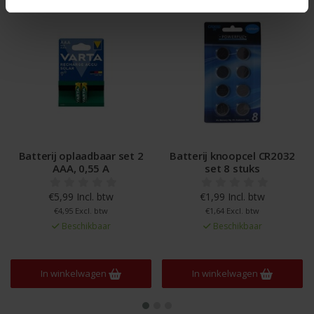
Batterij oplaadbaar set 2
Batterij knoopcel CR2032
AAA, 0,55 A
set 8 stuks
€5,99 Incl. btw
€1,99 Incl. btw
€4,95 Excl. btw
€1,64 Excl. btw
Beschikbaar
Beschikbaar
In winkelwagen
In winkelwagen