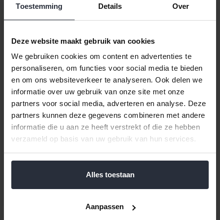
Toestemming
Details
Over
Klik hier voor de volledige collectie Batterijen.
Duracell Batterij CR123A lithium 1400mah 3V, niet oplaadbaar
lithium, lengte 34.5mm, diameter 17mm, grootte aanduiding
Deze website maakt gebruik van cookies
staaf, nom. spanning 3V, capaciteit 1800mAh, IEC-aanduiding
We gebruiken cookies om content en advertenties te
CR123A, ANSI 5018LC. Voor gebruik in onder meer digitale
personaliseren, om functies voor social media te bieden
camera en elektrische sloten. Een Duracell CR2 batterij
en om ons websiteverkeer te analyseren. Ook delen we
kenmerkt zich door een constante spanningsafgifte en heeft
informatie over uw gebruik van onze site met onze
een lange houdbaarheid. Verpakking 1 stuk
partners voor social media, adverteren en analyse. Deze
partners kunnen deze gegevens combineren met andere
Reviews
informatie die u aan ze heeft verstrekt of die ze hebben
verzameld op basis van uw gebruik van hun services.
Help ons en andere klanten door het schrijven van een review
Alles toestaan
Gerelateerde en alternatieve producten
Aanpassen