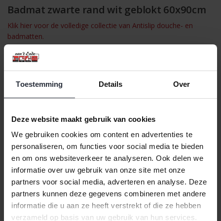
Badmat zwarte rand wit geblokt 60x90cm
Klik hier voor de volledige collectie van Antislip douche- en
badmatten.
De Badmat Zwarte Rand Wit Geblokt biedt een comfortabele en
stijlvolle ervaring voor uw badkamer. Gemaakt van acryl
polyester, voelt de mat heerlijk zacht aan onder uw voeten. De
Toestemming
Details
Over
antislip onderzijde zorgt ervoor dat de mat stevig op zijn plaats
blijft, zelfs in natte omstandigheden, voor extra veiligheid.
Met een poolhoogte van 25 mm biedt deze mat een luxueuze
Deze website maakt gebruik van cookies
uitstraling en een hoog niveau van comfort. De mat is
machinewasbaar op 40 graden, zodat het onderhoud eenvoudig
We gebruiken cookies om content en advertenties te
en praktisch is.
personaliseren, om functies voor social media te bieden
en om ons websiteverkeer te analyseren. Ook delen we
Productkenmerken:
informatie over uw gebruik van onze site met onze
✔
Materiaal:
Acryl met antislip onderzijde
✔
Poolhoogte:
25 mm
partners voor social media, adverteren en analyse. Deze
✔
Afmeting:
60 cm x 90 cm
partners kunnen deze gegevens combineren met andere
✔
Kleur:
Zwart met wit geblokt patroon
informatie die u aan ze heeft verstrekt of die ze hebben
✔
Machinewasbaar:
Ja, op 40 graden
verzameld op basis van uw gebruik van hun services.