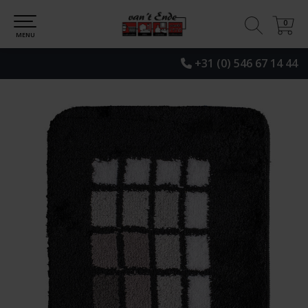
0
0
MENU
+31 (0) 546 67 14 44